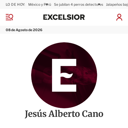
LO DE HOY:
México y Perú
Se jubilan 4 perros detectores
Jalapeños baj
E
x
M
I
c
e
n
n
e
i
08 de Agosto de 2026
ú
l
c
s
i
i
a
o
r
r
S
e
s
i
ó
n
Jesús Alberto Cano