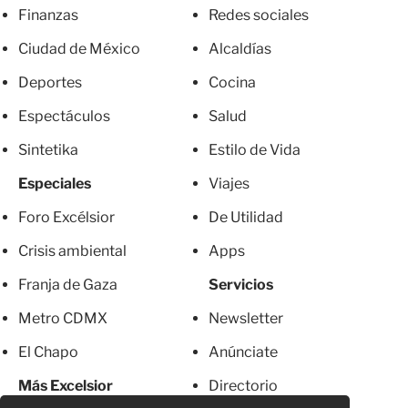
Finanzas
Redes sociales
Ciudad de México
Alcaldías
Deportes
Cocina
Espectáculos
Salud
Sintetika
Estilo de Vida
Especiales
Viajes
Foro Excélsior
De Utilidad
Crisis ambiental
Apps
Franja de Gaza
Servicios
Metro CDMX
Newsletter
El Chapo
Anúnciate
Más Excelsior
Directorio