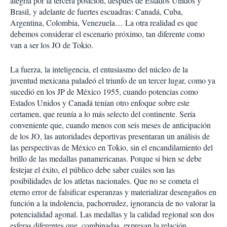
alegría por la tercera posición, después de Estados Unidos y
Brasil, y adelante de fuertes escuadras: Canadá, Cuba,
Argentina, Colombia, Venezuela… La otra realidad es que
debemos considerar el escenario próximo, tan diferente como
van a ser los JO de Tokio.
La fuerza, la inteligencia, el entusiasmo del núcleo de la
juventud mexicana paladeó el triunfo de un tercer lugar, como ya
sucedió en los JP de México 1955, cuando potencias como
Estados Unidos y Canadá tenían otro enfoque sobre este
certamen, que reunía a lo más selecto del continente. Sería
conveniente que, cuando menos con seis meses de anticipación
de los JO, las autoridades deportivas presentaran un análisis de
las perspectivas de México en Tokio, sin el encandilamiento del
brillo de las medallas panamericanas. Porque si bien se debe
festejar el éxito, el público debe saber cuáles son las
posibilidades de los atletas nacionales. Que no se cometa el
eterno error de falsificar esperanzas y materializar desengaños en
función a la indolencia, pachorrudez, ignorancia de no valorar la
potencialidad agonal. Las medallas y la calidad regional son dos
esferas diferentes que, combinadas, expresan la relación