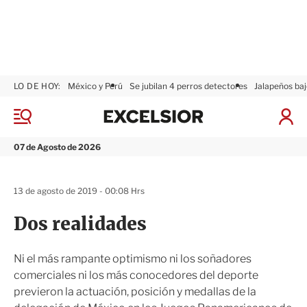
LO DE HOY:
México y Perú
Se jubilan 4 perros detectores
Jalapeños baj
E
x
M
I
c
e
n
n
e
i
07 de Agosto de 2026
ú
l
c
s
i
i
a
13 de agosto de 2019 - 00:08 Hrs
o
r
r
S
Dos realidades
e
s
i
Ni el más rampante optimismo ni los soñadores
ó
comerciales ni los más conocedores del deporte
n
previeron la actuación, posición y medallas de la