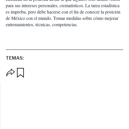
para sus intereses personales, crematísticos. La tarea estadística
es ímproba, pero debe hacerse con el fin de conocer la posición
de México con el mundo. Tomar medidas sobre cómo mejorar
entrenamientos, técnicas, competencias.
TEMAS:
O
G
p
u
c
a
i
r
o
d
n
a
e
r
s