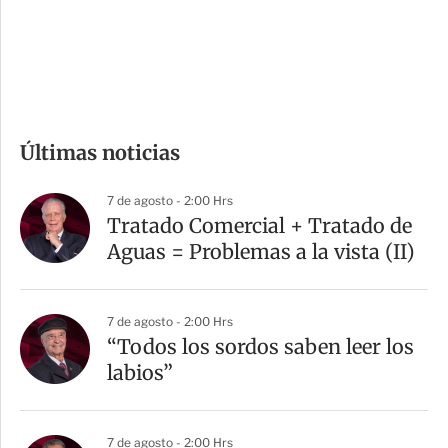
d
e
c
o
m
Últimas noticias
p
a
7 de agosto - 2:00 Hrs
r
Tratado Comercial + Tratado de
t
Aguas = Problemas a la vista (II)
i
r
7 de agosto - 2:00 Hrs
“Todos los sordos saben leer los
labios”
7 de agosto - 2:00 Hrs