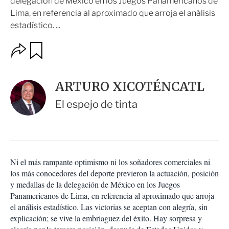
delegación de México en los Juegos Panamericanos de
Lima, en referencia al aproximado que arroja el análisis
estadístico. ...
O
G
u
p
a
c
r
i
d
ARTURO XICOTÉNCATL
o
a
n
r
El espejo de tinta
e
s
d
e
c
o
Ni el más rampante optimismo ni los soñadores comerciales ni
m
los más conocedores del deporte previeron la actuación, posición
p
a
y medallas de la delegación de México en los Juegos
r
Panamericanos de Lima, en referencia al aproximado que arroja
t
el análisis estadístico. Las victorias se aceptan con alegría, sin
i
explicación; se vive la embriaguez del éxito. Hay sorpresa y
r