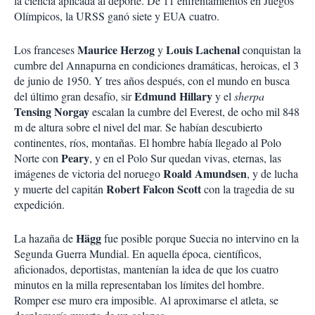
la ciencia aplicada al deporte. De 11 enfrentamientos en Juegos
Olímpicos, la URSS ganó siete y EUA cuatro.
Maurice
Herzog
Louis
Lachenal
Los franceses
y
conquistan la
cumbre del Annapurna en condiciones dramáticas, heroicas, el 3
de junio de 1950. Y tres años después, con el mundo en busca
Edmund
Hillary
del último gran desafío, sir
y el
sherpa
Tensing
Norgay
escalan la cumbre del Everest, de ocho mil 848
m de altura sobre el nivel del mar. Se habían descubierto
continentes, ríos, montañas. El hombre había llegado al Polo
Peary
Norte con
, y en el Polo Sur quedan vivas, eternas, las
Roald Amundsen
imágenes de victoria del noruego
, y de lucha
Robert
Falcon
Scott
y muerte del capitán
con la tragedia de su
expedición.
Hägg
La hazaña de
fue posible porque Suecia no intervino en la
Segunda Guerra Mundial. En aquella época, científicos,
aficionados, deportistas, mantenían la idea de que los cuatro
minutos en la milla representaban los límites del hombre.
Romper ese muro era imposible. Al aproximarse el atleta, se