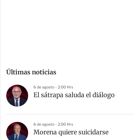
n
a
e
r
s
d
e
c
o
m
Últimas noticias
p
a
6 de agosto - 2:00 Hrs
r
El sátrapa saluda el diálogo
t
i
r
6 de agosto - 2:00 Hrs
Morena quiere suicidarse