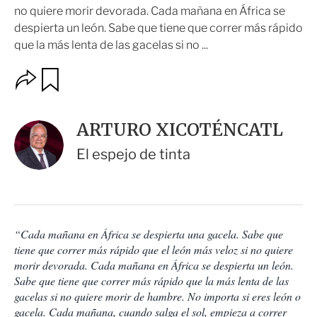
no quiere morir devorada. Cada mañana en África se
despierta un león. Sabe que tiene que correr más rápido
que la más lenta de las gacelas si no ...
O
G
u
p
a
c
r
i
d
ARTURO XICOTÉNCATL
o
a
n
r
El espejo de tinta
e
s
d
e
c
o
“Cada mañana en África se despierta una gacela. Sabe que
m
tiene que correr más rápido que el león más veloz si no quiere
p
a
morir devorada. Cada mañana en África se despierta un león.
r
Sabe que tiene que correr más rápido que la más lenta de las
t
gacelas si no quiere morir de hambre. No importa si eres león o
i
gacela. Cada mañana, cuando salga el sol, empieza a correr
r