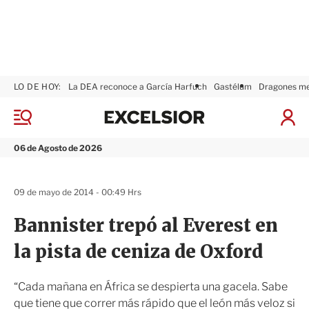
LO DE HOY:
La DEA reconoce a García Harfuch
Gastélum
Dragones m
E
x
M
I
c
e
n
n
e
i
06 de Agosto de 2026
ú
l
c
s
i
i
a
09 de mayo de 2014 - 00:49 Hrs
o
r
r
S
Bannister trepó al Everest en
e
s
la pista de ceniza de Oxford
i
ó
n
“Cada mañana en África se despierta una gacela. Sabe
que tiene que correr más rápido que el león más veloz si