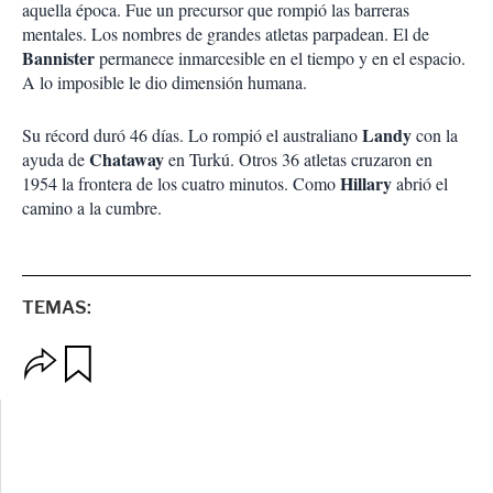
aquella época. Fue un precursor que rompió las barreras
mentales. Los nombres de grandes atletas parpadean. El de
Bannister
permanece inmarcesible en el tiempo y en el espacio.
A lo imposible le dio dimensión humana.
Landy
Su récord duró 46 días. Lo rompió el australiano
con la
Chataway
ayuda de
en Turkú. Otros 36 atletas cruzaron en
Hillary
1954 la frontera de los cuatro minutos. Como
abrió el
camino a la cumbre.
TEMAS:
O
G
p
u
c
a
i
r
o
d