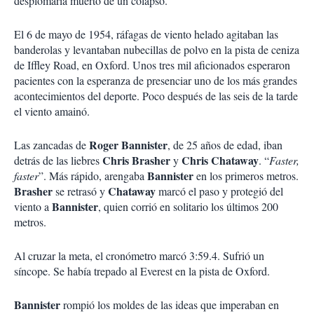
desplomaría muerto de un colapso.
El 6 de mayo de 1954, ráfagas de viento helado agitaban las
banderolas y levantaban nubecillas de polvo en la pista de ceniza
de Iffley Road, en Oxford. Unos tres mil aficionados esperaron
pacientes con la esperanza de presenciar uno de los más grandes
acontecimientos del deporte. Poco después de las seis de la tarde
el viento amainó.
Roger
Bannister
Las zancadas de
, de 25 años de edad, iban
Chris
Brasher
Chris
Chataway
detrás de las liebres
y
. “
Faster,
Bannister
faster
”. Más rápido, arengaba
en los primeros metros.
Brasher
Chataway
se retrasó y
marcó el paso y protegió del
Bannister
viento a
, quien corrió en solitario los últimos 200
metros.
Al cruzar la meta, el cronómetro marcó 3:59.4. Sufrió un
síncope. Se había trepado al Everest en la pista de Oxford.
Bannister
rompió los moldes de las ideas que imperaban en