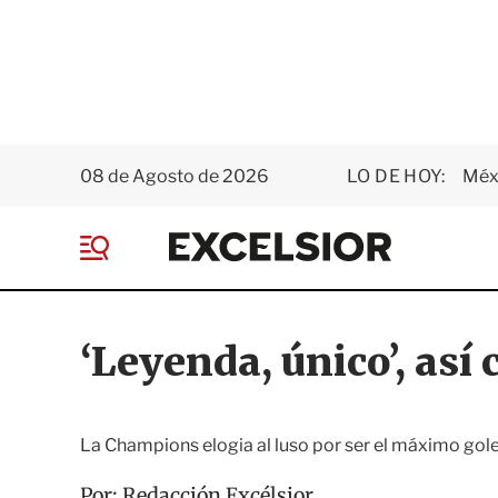
08 de Agosto de 2026
LO DE HOY:
Méxi
E
x
M
c
e
e
n
l
ú
s
‘Leyenda, único’, así
i
o
r
La Champions elogia al luso por ser el máximo gole
Por:
Redacción Excélsior