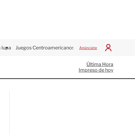
 lupa
Juegos Centroamericanos
Anúnciate
I
n
i
Última Hora
c
Impreso de hoy
i
a
r
S
e
s
i
ó
n