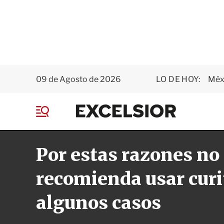
09 de Agosto de 2026
LO DE HOY:
Méxi
E
x
M
c
e
e
n
l
Por estas razones no
ú
s
i
o
recomienda usar curi
r
algunos casos