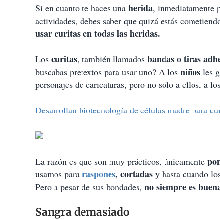
p
herida
Si en cuanto te haces una
, inmediatamente p
a
actividades, debes saber que quizá estás cometiendo
r
t
usar curitas en todas las heridas.
i
r
curitas
bandas o tiras adh
Los
, también llamados
niños
buscabas pretextos para usar uno? A los
les g
personajes de caricaturas, pero no sólo a ellos, a lo
Desarrollan biotecnología de células madre para cur
pon
La razón es que son muy prácticos, únicamente
raspones
, cortadas
usamos para
y hasta cuando lo
no siempre es buena
Pero a pesar de sus bondades,
Sangra demasiado