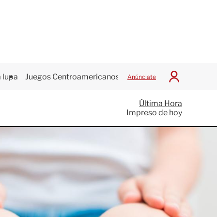
 lupa
Juegos Centroamericanos
Anúnciate
I
n
i
Última Hora
c
Impreso de hoy
i
a
r
S
e
s
i
ó
n