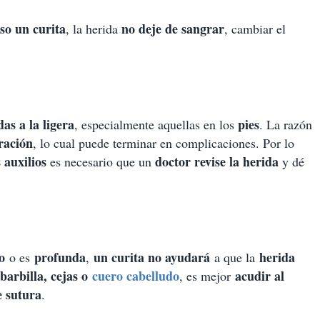
uso un curita
no deje de sangrar
, la herida
, cambiar el
das a la ligera
pies
, especialmente aquellas en los
. La razón
ración
, lo cual puede terminar en complicaciones. Por lo
 auxilios
doctor revise la herida
es necesario que un
y dé
o
profunda
un curita no ayudará
herida
o es
,
a que la
barbilla, cejas o
cuero cabelludo
acudir al
, es mejor
e sutura
.