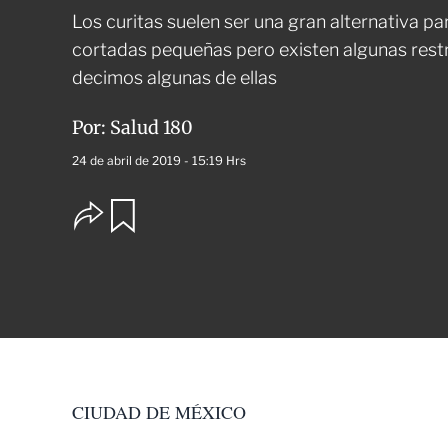
Los curitas suelen ser una gran alternativa p
cortadas pequeñas pero existen algunas restr
decimos algunas de ellas
Por:
Salud 180
24 de abril de 2019 - 15:19 Hrs
O
G
u
p
a
c
r
i
d
o
a
n
r
e
s
d
e
c
CIUDAD DE MÉXICO
o
m