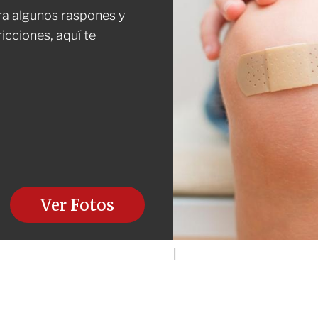
ara algunos raspones y
icciones, aquí te
Ver Fotos