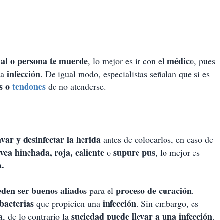
al o persona te muerde
médico
, lo mejor es ir con el
, pues
infección
na
. De igual modo, especialistas señalan que si es
os o
tendones
de no atenderse.
avar y desinfectar la herida
antes de colocarlos, en caso de
vea hinchada, roja, caliente
supure pus
o
, lo mejor es
a.
eden ser buenos aliados
proceso de curación
para el
,
 bacterias
infección
que propicien una
. Sin embargo, es
a
suciedad puede llevar a una infección
, de lo contrario la
.