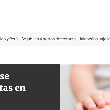
co y Perú
Se jubilan 4 perros detectores
Jalapeños bajo la
 se
tas en