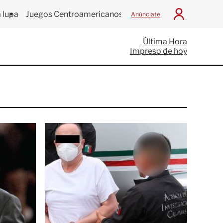
 lupa
Juegos Centroamericanos
Anúnciate
I
n
i
Última Hora
c
Impreso de hoy
i
a
r
S
e
s
i
ó
n