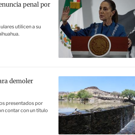
enuncia penal por
ulares utilicen a su
hihuahua.
para demoler
tos presentados por
n contar con un título