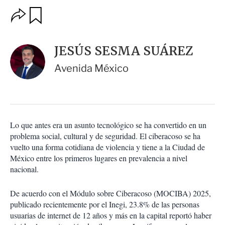
O
G
u
p
a
c
r
i
d
JESÚS SESMA SUÁREZ
o
a
n
r
Avenida México
e
s
d
e
c
o
Lo que antes era un asunto tecnológico se ha convertido en un
m
problema social, cultural y de seguridad. El ciberacoso se ha
p
a
vuelto una forma cotidiana de violencia y tiene a la Ciudad de
r
México entre los primeros lugares en prevalencia a nivel
t
nacional.
i
r
De acuerdo con el Módulo sobre Ciberacoso (MOCIBA) 2025,
publicado recientemente por el Inegi, 23.8% de las personas
usuarias de internet de 12 años y más en la capital reportó haber