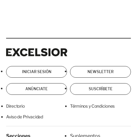
Excelsior
Excelsior
INICIAR SESIÓN
NEWSLETTER
ANÚNCIATE
SUSCRÍBETE
Directorio
Términos y Condiciones
Aviso de Privacidad
Secciones
Suplementos