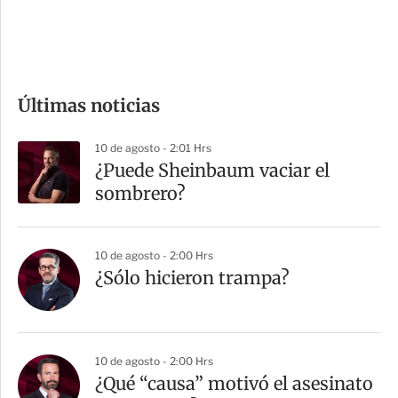
e
c
o
m
Últimas noticias
p
a
10 de agosto - 2:01 Hrs
r
¿Puede Sheinbaum vaciar el
t
sombrero?
i
r
10 de agosto - 2:00 Hrs
¿Sólo hicieron trampa?
10 de agosto - 2:00 Hrs
¿Qué “causa” motivó el asesinato