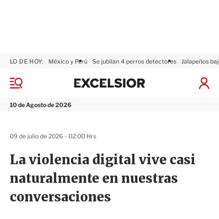
LO DE HOY:
México y Perú
Se jubilan 4 perros detectores
Jalapeños baj
E
x
M
I
c
e
n
n
e
i
10 de Agosto de 2026
ú
l
c
s
i
i
a
09 de julio de 2026 - 02:00 Hrs
o
r
r
S
La violencia digital vive casi
e
s
naturalmente en nuestras
i
ó
conversaciones
n