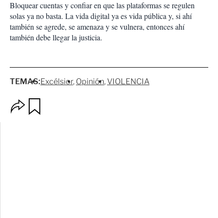
Bloquear cuentas y confiar en que las plataformas se regulen
solas ya no basta. La vida digital ya es vida pública y, si ahí
también se agrede, se amenaza y se vulnera, entonces ahí
también debe llegar la justicia.
TEMAS:
Excélsior
Opinión
VIOLENCIA
O
G
p
u
c
a
i
r
o
d
n
a
e
r
s
d