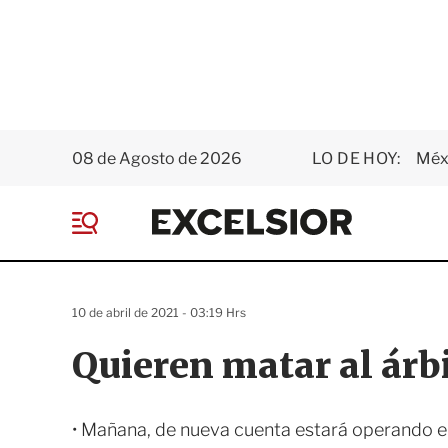
08 de Agosto de 2026
LO DE HOY:
Méxi
E
x
M
c
e
e
n
l
ú
s
10 de abril de 2021 - 03:19 Hrs
i
o
Quieren matar al árbi
r
• Mañana, de nueva cuenta estará operando e