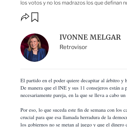
los votos y no los madrazos los que definan n
O
G
u
p
a
c
r
i
d
IVONNE MELGAR
o
a
n
r
Retrovisor
e
s
d
e
c
o
El partido en el poder quiere decapitar al árbitro 
m
p
De manera que el INE y sus 11 consejeros están a p
a
necesariamente pareja, en la que se lleva a cabo un
r
t
i
Por eso, lo que suceda este fin de semana con los 
r
crucial para que esa llamada herradura de la democr
los gobiernos no se metan al juego y que el dinero d