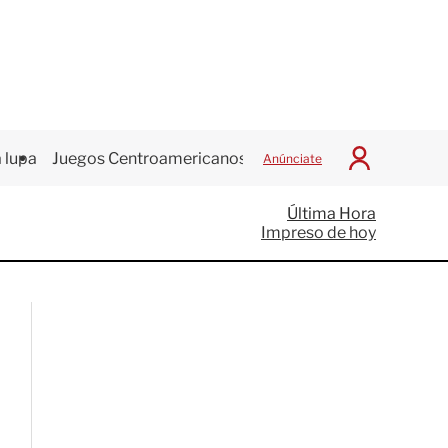
 lupa
Juegos Centroamericanos
Anúnciate
I
n
i
Última Hora
c
Impreso de hoy
i
a
r
S
e
s
i
ó
n