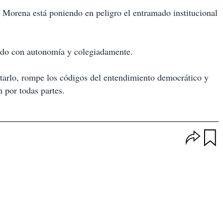
, Morena está poniendo en peligro el entramado institucional
ando con autonomía y colegiadamente.
atarlo, rompe los códigos del entendimiento democrático y
n por todas partes.
O
p
u
c
a
i
r
o
d
n
a
e
r