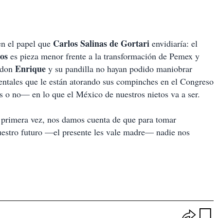
Carlos Salinas de Gortari
 en el papel que
envidiaría: el
os
es pieza menor frente a la transformación de Pemex y
Enrique
e don
y su pandilla no hayan podido maniobrar
entales que le están atorando sus compinches en el Congreso
 o no— en lo que el México de nuestros nietos va a ser.
or primera vez, nos damos cuenta de que para tomar
uestro futuro —el presente les vale madre— nadie nos
O