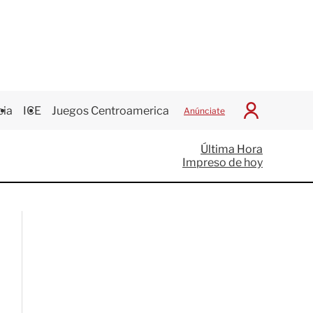
cia
ICE
Juegos Centroamericanos
Anúnciate
I
n
i
Última Hora
c
Impreso de hoy
i
a
r
S
e
s
i
ó
n