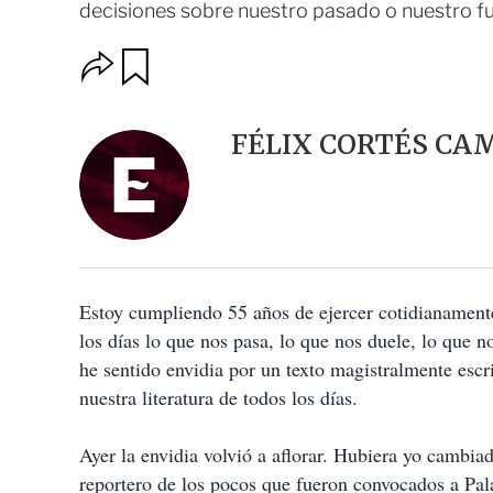
decisiones sobre nuestro pasado o nuestro fu
O
G
u
p
a
c
r
i
d
FÉLIX CORTÉS CA
o
a
n
r
e
s
d
e
c
o
Estoy cumpliendo 55 años de ejercer cotidianamente
m
p
los días lo que nos pasa, lo que nos duele, lo que 
a
he sentido envidia por un texto magistralmente escri
r
t
nuestra literatura de todos los días.
i
r
Ayer la envidia volvió a aflorar. Hubiera yo cambia
reportero de los pocos que fueron convocados a Pa