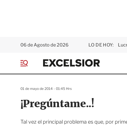
06 de Agosto de 2026
LO DE HOY:
Luc
E
x
M
c
e
e
n
l
ú
s
01 de mayo de 2014 - 01:45 Hrs
i
o
¡Pregúntame..!
r
Tal vez el principal problema es que, por pr