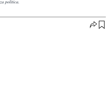
za política.
O
p
u
c
a
i
r
o
d
n
a
e
r
s
d
e
c
o
m