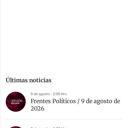
i
r
o
d
n
a
e
r
s
d
e
c
o
m
Últimas noticias
p
a
9 de agosto - 2:00 Hrs
r
Frentes Políticos / 9 de agosto de
t
2026
i
r