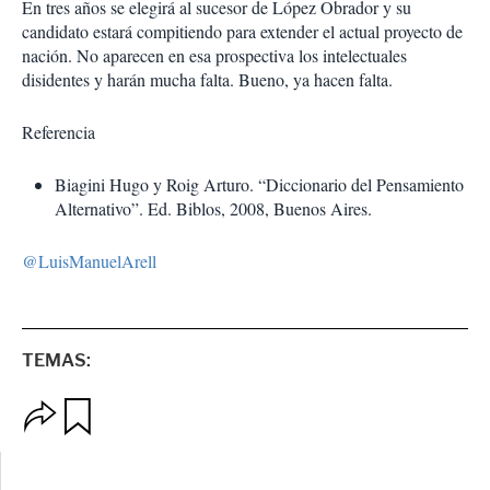
En tres años se elegirá al sucesor de López Obrador y su
candidato estará compitiendo para extender el actual proyecto de
nación. No aparecen en esa prospectiva los intelectuales
disidentes y harán mucha falta. Bueno, ya hacen falta.
Referencia
Biagini Hugo y Roig Arturo. “Diccionario del Pensamiento
Alternativo”. Ed. Biblos, 2008, Buenos Aires.
@LuisManuelArell
TEMAS:
O
G
p
u
c
a