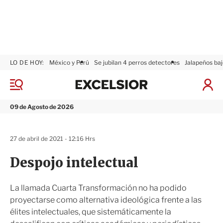
LO DE HOY:
México y Perú
Se jubilan 4 perros detectores
Jalapeños baj
E
x
M
I
c
e
n
n
e
i
09 de Agosto de 2026
ú
l
c
s
i
i
a
27 de abril de 2021 - 12:16 Hrs
o
r
r
S
Despojo intelectual
e
s
i
La llamada Cuarta Transformación no ha podido
ó
proyectarse como alternativa ideológica frente a las
n
élites intelectuales, que sistemáticamente la