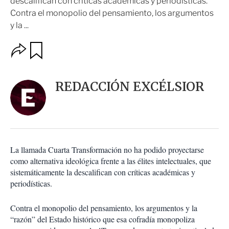
descalifican con críticas académicas y periodísticas.
Contra el monopolio del pensamiento, los argumentos
y la ...
O
G
u
p
a
c
r
i
d
REDACCIÓN EXCÉLSIOR
o
a
n
r
e
s
d
e
c
La llamada Cuarta Transformación no ha podido proyectarse
o
como alternativa ideológica frente a las élites intelectuales, que
m
sistemáticamente la descalifican con críticas académicas y
p
a
periodísticas.
r
t
Contra el monopolio del pensamiento, los argumentos y la
i
“razón” del Estado histórico que esa cofradía monopoliza
r