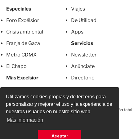
Especiales
Viajes
Foro Excélsior
De Utilidad
Crisis ambiental
Apps
Franja de Gaza
Servicios
Metro CDMX
Newsletter
El Chapo
Anúnciate
Más Excelsior
Directorio
Mujeres
Suscripciones
Utilizamos cookies propias y de terceros para
personalizar y mejorar el uso y la experiencia de
© 2026 Todos los derechos reservados. Prohibida la reproducción total
nuestros usuarios en nuestro sitio web.
o parcial, incluyendo cualquier medio electrónico*
Más información
Aceptar