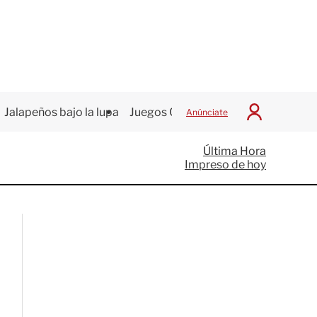
Jalapeños bajo la lupa
Juegos Centroamericanos
Anúnciate
I
n
i
Última Hora
c
Impreso de hoy
i
a
r
S
e
s
i
ó
n