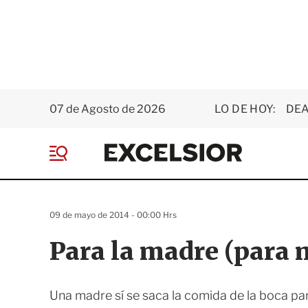
07 de Agosto de 2026
LO DE HOY:
DEA
E
x
M
c
e
e
n
l
ú
s
09 de mayo de 2014 - 00:00 Hrs
i
o
Para la madre (para 
r
Una madre sí se saca la comida de la boca par