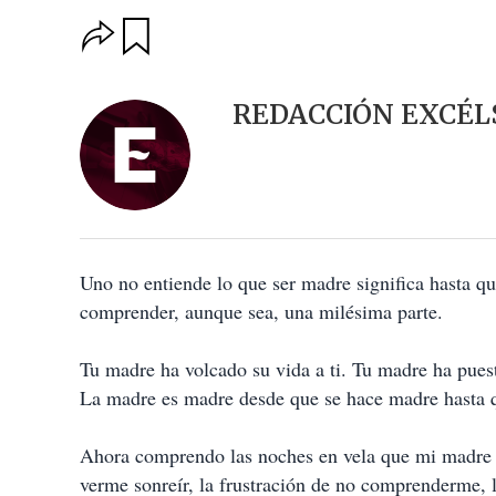
O
G
u
p
a
c
r
i
d
REDACCIÓN EXCÉL
o
a
n
r
e
s
d
e
c
o
Uno no entiende lo que ser madre significa hasta que
m
p
comprender, aunque sea, una milésima parte.
a
r
t
Tu madre ha volcado su vida a ti. Tu madre ha pues
i
La madre es madre desde que se hace madre hasta 
r
Ahora comprendo las noches en vela que mi madre p
verme sonreír, la frustración de no comprenderme, l