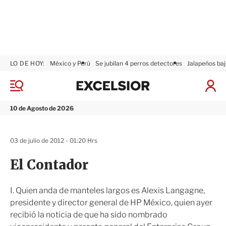
LO DE HOY:
México y Perú
Se jubilan 4 perros detectores
Jalapeños baj
E
x
M
I
c
e
n
n
e
i
10 de Agosto de 2026
ú
l
c
s
i
i
a
03 de julio de 2012 - 01:20 Hrs
o
r
r
S
El Contador
e
s
i
I. Quien anda de manteles largos es Alexis Langagne,
ó
presidente y director general de HP México, quien ayer
n
recibió la noticia de que ha sido nombrado