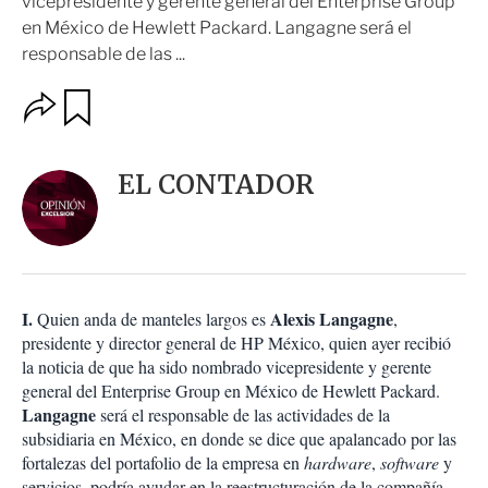
vicepresidente y gerente general del Enterprise Group
en México de Hewlett Packard. Langagne será el
responsable de las ...
O
G
u
p
a
c
r
i
d
EL CONTADOR
o
a
n
r
e
s
d
e
c
I.
Alexis Langagne
Quien anda de manteles largos es
,
o
presidente y director general de HP México, quien ayer recibió
m
la noticia de que ha sido nombrado vicepresidente y gerente
p
a
general del Enterprise Group en México de Hewlett Packard.
r
Langagne
será el responsable de las actividades de la
t
subsidiaria en México, en donde se dice que apalancado por las
i
fortalezas del portafolio de la empresa en
hardware
,
software
y
r
servicios, podría ayudar en la reestructuración de la compañía