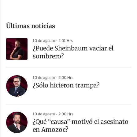
c
o
m
Últimas noticias
p
a
10 de agosto - 2:01 Hrs
r
¿Puede Sheinbaum vaciar el
t
sombrero?
i
r
10 de agosto - 2:00 Hrs
¿Sólo hicieron trampa?
10 de agosto - 2:00 Hrs
¿Qué “causa” motivó el asesinato
en Amozoc?