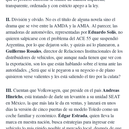
transparente, ordenada y con estricto apego a la ley.
II.
División y olvido. No es el título de alguna novela sino el
drama que se vive entre la AMDA y la AMIA. Al parecer, las
Eduardo Solís
armadoras de automóviles, representadas por
, no
quieren salpicarse con el problema del ACE 55 que suspendió
Argentina, por lo que dejaron solo, y quizás así lo planearon, a
Guillermo Rosales
, director de Relaciones Institucionales de los
distribuidores de vehículos, que aunque nada tienen que ver con
la exportación, son los que están hablando sobre el tema ante las
autoridades. ¿Será que sí le pegaron a su negocio o de plano
quisieron verse valientes y les está saliendo el tiro por la culata?
III.
Andreas
Cuentan que Volkswagen, que preside en el país
Hinrichs
, está tratando de darle un levantón a su unidad SEAT
en México, la que más lata le da en ventas, y lanzará en unos
días la versión de cinco puertas de su modelo Toledo como un
Édgar Estrada
coche familiar y económico.
, quien lleva la
marca en nuestra nación, busca estrategias para ingresar este
vehículo lo más rápido posible al mercado local, después de que