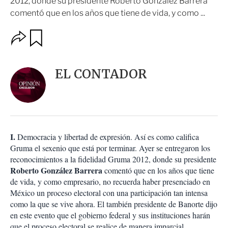
2012, donde su presidente Roberto González Barrera
comentó que en los años que tiene de vida, y como ...
O
G
u
p
a
c
r
i
d
EL CONTADOR
o
a
n
r
e
s
d
e
c
I.
Democracia y libertad de expresión. Así es como califica
o
Gruma el sexenio que está por terminar. Ayer se entregaron los
m
reconocimientos a la fidelidad Gruma 2012, donde su presidente
p
Roberto González Barrera
a
comentó que en los años que tiene
r
de vida, y como empresario, no recuerda haber presenciado en
t
México un proceso electoral con una participación tan intensa
i
como la que se vive ahora. El también presidente de Banorte dijo
r
en este evento que el gobierno federal y sus instituciones harán
que el proceso electoral se realice de manera imparcial,