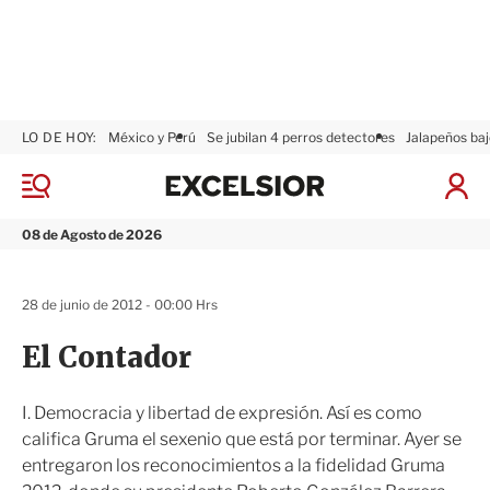
LO DE HOY:
México y Perú
Se jubilan 4 perros detectores
Jalapeños baj
E
x
M
I
c
e
n
n
e
i
08 de Agosto de 2026
ú
l
c
s
i
i
a
28 de junio de 2012 - 00:00 Hrs
o
r
r
S
El Contador
e
s
i
I. Democracia y libertad de expresión. Así es como
ó
califica Gruma el sexenio que está por terminar. Ayer se
n
entregaron los reconocimientos a la fidelidad Gruma