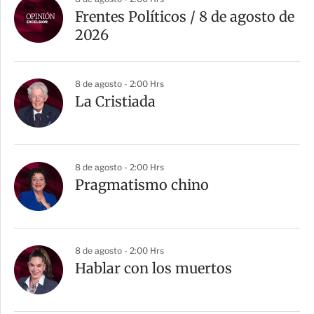
r
Frentes Políticos / 8 de agosto de
t
2026
i
r
8 de agosto - 2:00 Hrs
La Cristiada
8 de agosto - 2:00 Hrs
Pragmatismo chino
8 de agosto - 2:00 Hrs
Hablar con los muertos