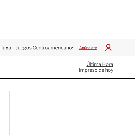
 lupa
Juegos Centroamericanos
Anúnciate
I
n
i
Última Hora
c
Impreso de hoy
i
a
r
S
e
s
i
ó
n