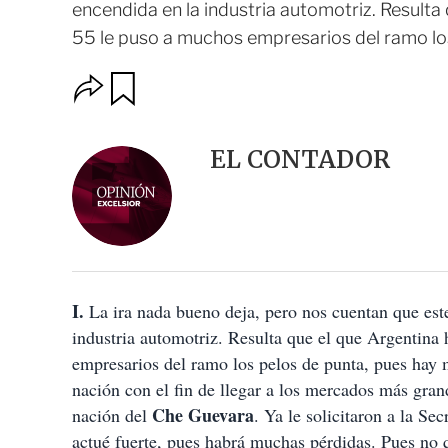
encendida en la industria automotriz. Result
55 le puso a muchos empresarios del ramo los
O
G
u
p
a
c
r
i
d
EL CONTADOR
o
a
n
r
e
s
d
e
c
o
I.
La ira nada bueno deja, pero nos cuentan que est
m
p
industria automotriz. Resulta que el que Argentina
a
empresarios del ramo los pelos de punta, pues hay 
r
t
nación con el fin de llegar a los mercados más gra
i
Che Guevara
nación del
. Ya le solicitaron a la S
r
actué fuerte, pues habrá muchas pérdidas. Pues no 