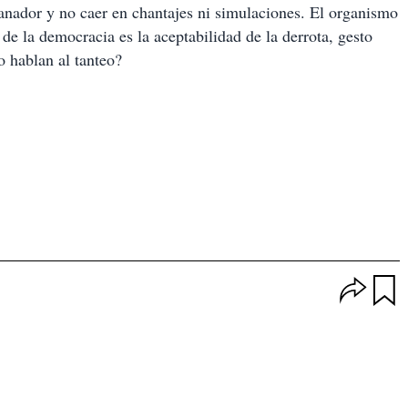
ganador y no caer en chantajes ni simulaciones. El organismo
r de la democracia es la aceptabilidad de la derrota, gesto
o hablan al tanteo?
O
p
u
c
a
i
r
o
d