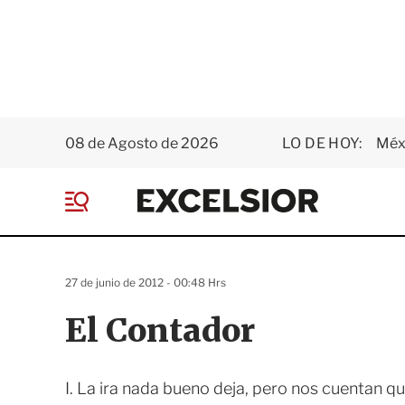
08 de Agosto de 2026
LO DE HOY:
Méxi
E
x
M
c
e
e
n
l
ú
s
27 de junio de 2012 - 00:48 Hrs
i
o
El Contador
r
I. La ira nada bueno deja, pero nos cuentan 