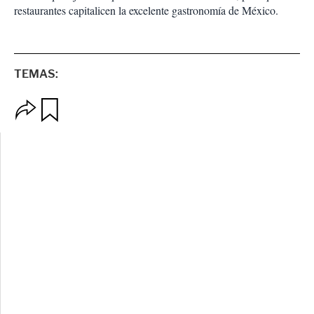
restaurantes capitalicen la excelente gastronomía de México.
TEMAS:
O
G
p
u
c
a
i
r
o
d
n
a
e
r
s
d
e
c