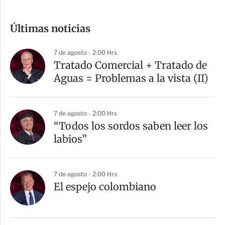
o
m
Últimas noticias
p
a
7 de agosto - 2:00 Hrs
r
Tratado Comercial + Tratado de
t
Aguas = Problemas a la vista (II)
i
r
7 de agosto - 2:00 Hrs
“Todos los sordos saben leer los
labios”
7 de agosto - 2:00 Hrs
El espejo colombiano