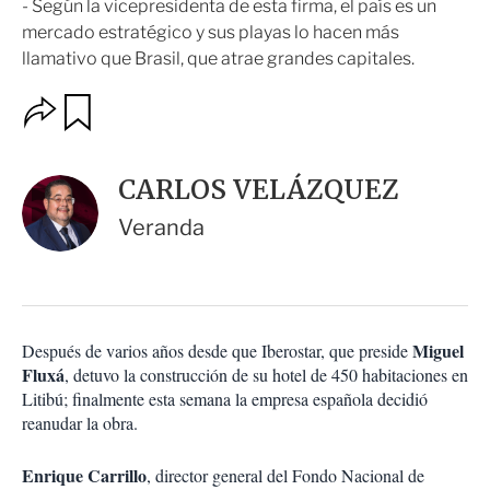
- Según la vicepresidenta de esta firma, el país es un
mercado estratégico y sus playas lo hacen más
llamativo que Brasil, que atrae grandes capitales.
O
G
u
p
a
c
r
i
d
CARLOS VELÁZQUEZ
o
a
n
r
Veranda
e
s
d
e
c
o
Miguel
Después de varios años desde que Iberostar, que preside
m
Fluxá
p
, detuvo la construcción de su hotel de 450 habitaciones en
a
Litibú; finalmente esta semana la empresa española decidió
r
reanudar la obra.
t
i
Enrique Carrillo
, director general del Fondo Nacional de
r