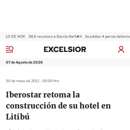
LO DE HOY:
DEA reconoce a García Harfuch
Se jubilan 4 perros detecto
E
x
M
I
c
e
n
n
e
i
07 de Agosto de 2026
ú
l
c
s
i
i
a
30 de mayo de 2012 - 00:00 Hrs
o
r
r
S
Iberostar retoma la
e
s
construcción de su hotel en
i
ó
Litibú
n