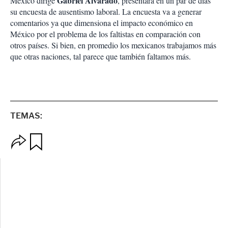
Gabriel Alvarado
México dirige
, presentará en un par de días
su encuesta de ausentismo laboral. La encuesta va a generar
comentarios ya que dimensiona el impacto económico en
México por el problema de los faltistas en comparación con
otros países. Si bien, en promedio los mexicanos trabajamos más
que otras naciones, tal parece que también faltamos más.
TEMAS:
O
G
p
u
c
a
i
r
o
d
n
a
e
r