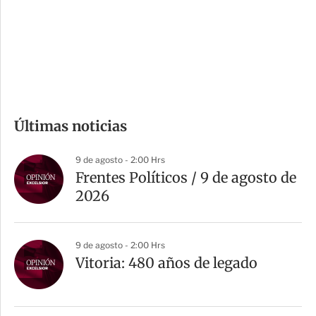
s
d
e
c
o
m
Últimas noticias
p
a
9 de agosto - 2:00 Hrs
r
Frentes Políticos / 9 de agosto de
t
2026
i
r
9 de agosto - 2:00 Hrs
Vitoria: 480 años de legado