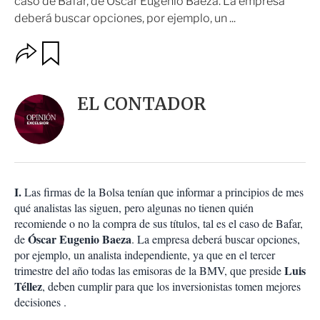
caso de Bafar, de Óscar Eugenio Baeza. La empresa
deberá buscar opciones, por ejemplo, un ...
O
G
u
p
a
c
r
i
d
EL CONTADOR
o
a
n
r
e
s
d
e
c
I.
Las firmas de la Bolsa tenían que informar a principios de mes
o
qué analistas las siguen, pero algunas no tienen quién
m
recomiende o no la compra de sus títulos, tal es el caso de Bafar,
p
Óscar
a
Eugenio Baeza
de
. La empresa deberá buscar opciones,
r
por ejemplo, un analista independiente, ya que en el tercer
t
Luis
trimestre del año todas las emisoras de la BMV, que preside
i
Téllez
, deben cumplir para que los inversionistas tomen mejores
r
decisiones .