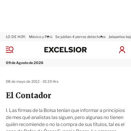
LO DE HOY:
México y Perú
Se jubilan 4 perros detectores
Jalapeños baj
E
x
M
I
c
e
n
n
e
i
09 de Agosto de 2026
ú
l
c
s
i
i
a
08 de mayo de 2012 - 01:19 Hrs
o
r
r
S
El Contador
e
s
i
I. Las firmas de la Bolsa tenían que informar a principios
ó
de mes qué analistas las siguen, pero algunas no tienen
n
quién recomiende o no la compra de sus títulos, tal es el