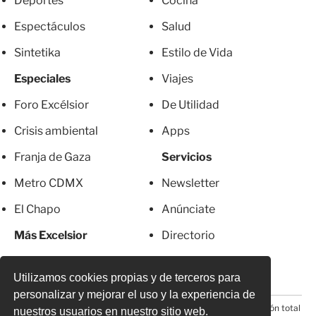
Deportes
Cocina
Espectáculos
Salud
Sintetika
Estilo de Vida
Especiales
Viajes
Foro Excélsior
De Utilidad
Crisis ambiental
Apps
Franja de Gaza
Servicios
Metro CDMX
Newsletter
El Chapo
Anúnciate
Más Excelsior
Directorio
Mujeres
Suscripciones
Utilizamos cookies propias y de terceros para
personalizar y mejorar el uso y la experiencia de
© 2026 Todos los derechos reservados. Prohibida la reproducción total
nuestros usuarios en nuestro sitio web.