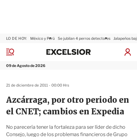
LO DE HOY:
México y Perú
Se jubilan 4 perros detectores
Jalapeños baj
E
x
M
I
c
e
n
n
e
i
09 de Agosto de 2026
ú
l
c
s
i
i
a
21 de diciembre de 2011 - 00:00 Hrs
o
r
r
S
Azcárraga, por otro periodo en
e
s
el CNET; cambios en Expedia
i
ó
n
No parecería tener la fortaleza para ser líder de dicho
Consejo, luego de los problemas financieros de Grupo