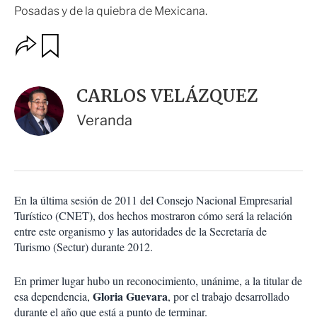
Posadas y de la quiebra de Mexicana.
O
G
u
p
a
c
r
i
d
CARLOS VELÁZQUEZ
o
a
n
r
Veranda
e
s
d
e
c
o
En la última sesión de 2011 del Consejo Nacional Empresarial
m
Turístico (CNET), dos hechos mostraron cómo será la relación
p
a
entre este organismo y las autoridades de la Secretaría de
r
Turismo (Sectur) durante 2012.
t
i
En primer lugar hubo un reconocimiento, unánime, a la titular de
r
Gloria Guevara
esa dependencia,
, por el trabajo desarrollado
durante el año que está a punto de terminar.