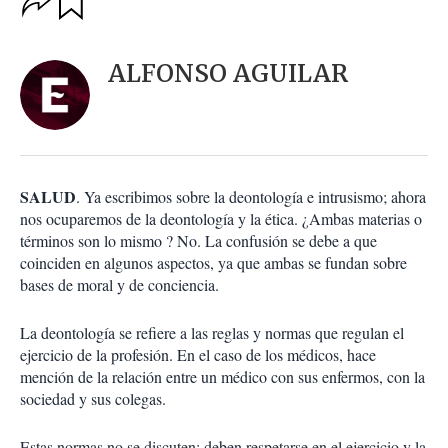
u
p
a
c
r
i
d
ALFONSO AGUILAR
o
a
n
r
e
s
d
e
c
SALUD
. Ya escribimos sobre la deontología e intrusismo; ahora
o
nos ocuparemos de la deontología y la ética. ¿Ambas materias o
m
términos son lo mismo ? No. La confusión se debe a que
p
a
coinciden en algunos aspectos, ya que ambas se fundan sobre
r
bases de moral y de conciencia.
t
i
La deontología se refiere a las reglas y normas que regulan el
r
ejercicio de la profesión. En el caso de los médicos, hace
mención de la relación entre un médico con sus enfermos, con la
sociedad y sus colegas.
Estas normas no se discuten; deben respetarse en el ejercicio y la