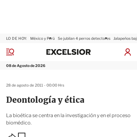
LO DE HOY:
México y Perú
Se jubilan 4 perros detectores
Jalapeños baj
E
x
M
I
c
e
n
n
e
i
08 de Agosto de 2026
ú
l
c
s
i
i
a
28 de agosto de 2011 - 00:00 Hrs
o
r
r
S
Deontología y ética
e
s
i
La bioética se centra en la investigación y en el proceso
ó
biomédico.
n
O
G