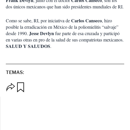
Frank Devlyn
Carlos Canseco
, junto con el doctor
, son los
dos únicos mexicanos que han sido presidentes mundiales de RI.
Carlos Canseco
Como se sabe, RI, por iniciativa de
, hizo
posible la erradicación en México de la poliomielitis “salvaje”
Jesse Devlyn
desde 1990.
fue parte de esa cruzada y participó
en varias otras en pro de la salud de sus compatriotas mexicanos.
SALUD Y SALUDOS
.
TEMAS:
O
G
p
u
c
a
i
r
o
d
n
a