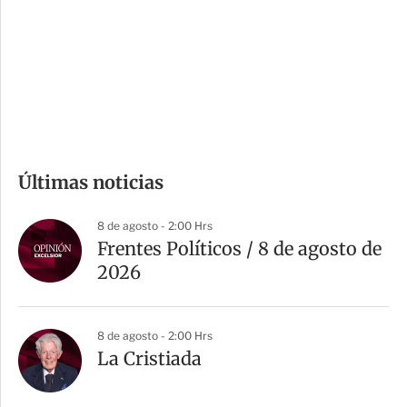
e
r
s
d
e
c
o
m
Últimas noticias
p
a
8 de agosto - 2:00 Hrs
r
Frentes Políticos / 8 de agosto de
t
2026
i
r
8 de agosto - 2:00 Hrs
La Cristiada