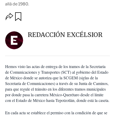
allá de 1980.
O
G
u
p
a
c
r
i
d
REDACCIÓN EXCÉLSIOR
o
a
n
r
e
s
d
e
c
Hemos visto las actas de entrega de los tramos de la Secretaría
o
de Comunicaciones y Transportes (SCT) al gobierno del Estado
m
de México donde se autoriza que la SCGEM (siglas de la
p
a
Secretaría de Comunicaciones) a través de su Junta de Caminos,
r
para que regule el tránsito en los diferentes tramos municipales
t
por donde pasa la carretera México-Querétaro desde el límite
i
con el Estado de México hasta Tepotzotlán, donde está la caseta.
r
En cada acta se establece el permiso con la condición de que se