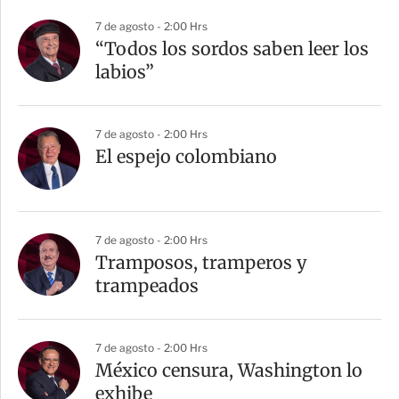
r
7 de agosto - 2:00 Hrs
“Todos los sordos saben leer los
labios”
7 de agosto - 2:00 Hrs
El espejo colombiano
7 de agosto - 2:00 Hrs
Tramposos, tramperos y
trampeados
7 de agosto - 2:00 Hrs
México censura, Washington lo
exhibe