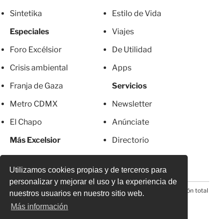
Sintetika
Estilo de Vida
Especiales
Viajes
Foro Excélsior
De Utilidad
Crisis ambiental
Apps
Franja de Gaza
Servicios
Metro CDMX
Newsletter
El Chapo
Anúnciate
Más Excelsior
Directorio
Mujeres
Suscripciones
Utilizamos cookies propias y de terceros para
personalizar y mejorar el uso y la experiencia de
© 2026 Todos los derechos reservados. Prohibida la reproducción total
nuestros usuarios en nuestro sitio web.
o parcial, incluyendo cualquier medio electrónico*
Más información