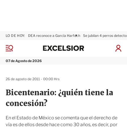
LO DE HOY:
DEA reconoce a García Harfuch
Se jubilan 4 perros detecto
E
x
M
I
c
e
n
n
e
i
07 de Agosto de 2026
ú
l
c
s
i
i
a
26 de agosto de 2011 - 00:00 Hrs
o
r
r
S
Bicentenario: ¿quién tiene la
e
s
concesión?
i
ó
n
En el Estado de México se comenta que el derecho de
vía es de ellos desde hace como 30 años, es decir, por