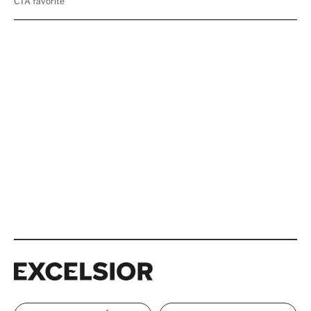
Excelsior
Excelsior