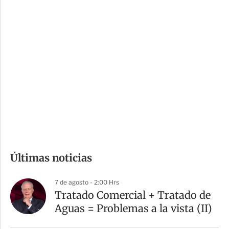
c
a
i
r
o
d
n
a
e
r
s
d
e
c
o
m
Últimas noticias
p
a
7 de agosto - 2:00 Hrs
r
Tratado Comercial + Tratado de
t
Aguas = Problemas a la vista (II)
i