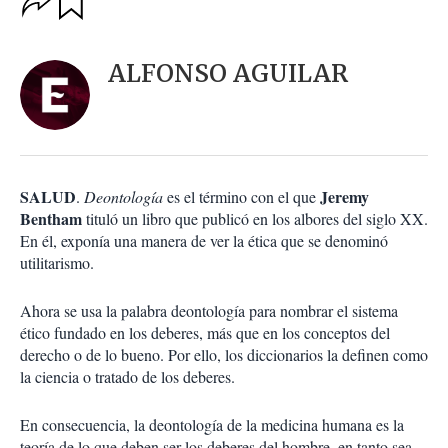
u
p
a
c
r
i
d
ALFONSO AGUILAR
o
a
n
r
e
s
d
e
c
SALUD
Jeremy
.
Deontología
es el término con el que
o
Bentham
tituló un libro que publicó en los albores del siglo XX.
m
En él, exponía una manera de ver la ética que se denominó
p
a
utilitarismo.
r
t
Ahora se usa la palabra deontología para nombrar el sistema
i
ético fundado en los deberes, más que en los conceptos del
r
derecho o de lo bueno. Por ello, los diccionarios la definen como
la ciencia o tratado de los deberes.
En consecuencia, la deontología de la medicina humana es la
teoría de lo que deben ser los deberes del hombre, en tanto sea