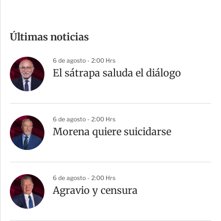
c
o
m
Últimas noticias
p
a
6 de agosto - 2:00 Hrs
r
El sátrapa saluda el diálogo
t
i
r
6 de agosto - 2:00 Hrs
Morena quiere suicidarse
6 de agosto - 2:00 Hrs
Agravio y censura