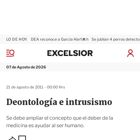
LO DE HOY:
DEA reconoce a García Harfuch
Se jubilan 4 perros detecto
E
x
M
I
c
e
n
n
e
i
07 de Agosto de 2026
ú
l
c
s
i
i
a
21 de agosto de 2011 - 00:00 Hrs
o
r
r
S
Deontología e intrusismo
e
s
i
Se debe ampliar el concepto que el deber de la
ó
medicina es ayudar al ser humano.
n
O
G