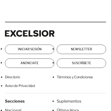
Excelsior
Excelsior
INICIAR SESIÓN
NEWSLETTER
ANÚNCIATE
SUSCRÍBETE
Directorio
Términos y Condiciones
Aviso de Privacidad
Secciones
Suplementos
Nacional
Última Hora