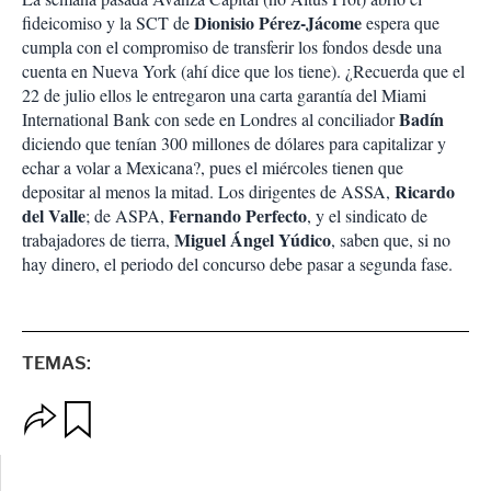
Dionisio Pérez-Jácome
fideicomiso y la SCT de
espera que
cumpla con el compromiso de transferir los fondos desde una
cuenta en Nueva York (ahí dice que los tiene). ¿Recuerda que el
22 de julio ellos le entregaron una carta garantía del Miami
Badín
International Bank con sede en Londres al conciliador
diciendo que tenían 300 millones de dólares para capitalizar y
echar a volar a Mexicana?, pues el miércoles tienen que
Ricardo
depositar al menos la mitad. Los dirigentes de ASSA,
del Valle
Fernando Perfecto
; de ASPA,
, y el sindicato de
Miguel Ángel Yúdico
trabajadores de tierra,
, saben que, si no
hay dinero, el periodo del concurso debe pasar a segunda fase.
TEMAS:
O
G
p
u
c
a