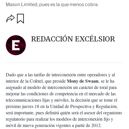
Mason Limited, pues es la que menos cobra.
O
G
u
p
a
c
r
i
d
REDACCIÓN EXCÉLSIOR
o
a
n
r
e
s
d
e
c
Dado que a las tarifas de interconexión entre operadores y al
o
Mony de Swaan
interior de la Cofetel, que preside
, se le ha
m
asignado al modelo de interconexión un carácter de toral para
p
a
mejorar las condiciones de competencia en el mercado de las
r
telecomunicaciones fijas y móviles, la decisión que se tome el
t
próximo jueves 18 en la Unidad de Prospectiva y Regulación,
i
será importante, pues definirá quién será el asesor del organismo
r
regulatorio para realizar los modelos de interconexión fijo y
móvil de nueva generación vigentes a partir de 2012.