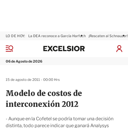
LO DE HOY:
La DEA reconoce a García Harfuch
¡Rescaten al Schnauzer!
E
x
M
I
c
e
n
n
e
i
06 de Agosto de 2026
ú
l
c
s
i
i
a
15 de agosto de 2011 - 00:00 Hrs
o
r
r
S
Modelo de costos de
e
s
interconexión 2012
i
ó
n
- Aunque en la Cofetel se podría tomar una decisión
distinta, todo parece indicar que ganará Analysys