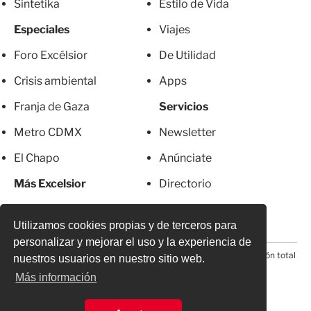
Sintetika
Estilo de Vida
Especiales
Viajes
Foro Excélsior
De Utilidad
Crisis ambiental
Apps
Franja de Gaza
Servicios
Metro CDMX
Newsletter
El Chapo
Anúnciate
Más Excelsior
Directorio
Mujeres
Suscripciones
Utilizamos cookies propias y de terceros para
personalizar y mejorar el uso y la experiencia de
© 2026 Todos los derechos reservados. Prohibida la reproducción total
nuestros usuarios en nuestro sitio web.
o parcial, incluyendo cualquier medio electrónico*
Más información