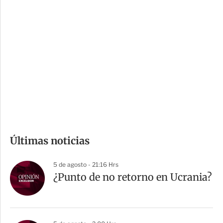
i
r
o
d
n
a
e
r
s
d
e
c
o
m
Últimas noticias
p
a
5 de agosto - 21:16 Hrs
r
¿Punto de no retorno en Ucrania?
t
i
r