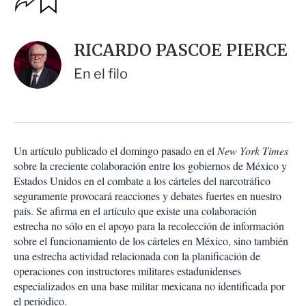
u
p
a
c
r
i
d
RICARDO PASCOE PIERCE
o
a
n
r
En el filo
e
s
d
e
c
o
Un artículo publicado el domingo pasado en el
New York Times
m
sobre la creciente colaboración entre los gobiernos de México y
p
a
Estados Unidos en el combate a los cárteles del narcotráfico
r
seguramente provocará reacciones y debates fuertes en nuestro
t
país. Se afirma en el artículo que existe una colaboración
i
estrecha no sólo en el apoyo para la recolección de información
r
sobre el funcionamiento de los cárteles en México, sino también
una estrecha actividad relacionada con la planificación de
operaciones con instructores militares estadunidenses
especializados en una base militar mexicana no identificada por
el periódico.