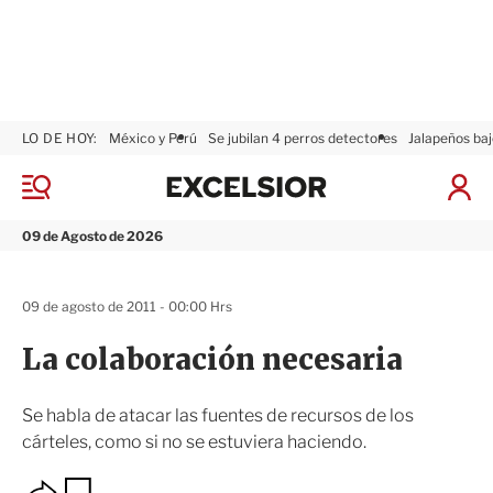
LO DE HOY:
México y Perú
Se jubilan 4 perros detectores
Jalapeños baj
E
x
M
I
c
e
n
n
e
i
09 de Agosto de 2026
ú
l
c
s
i
i
a
09 de agosto de 2011 - 00:00 Hrs
o
r
r
S
La colaboración necesaria
e
s
i
Se habla de atacar las fuentes de recursos de los
ó
cárteles, como si no se estuviera haciendo.
n
O
G