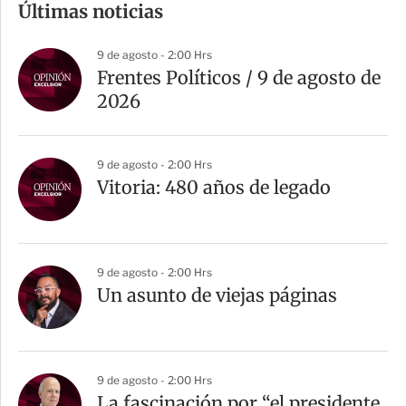
Últimas noticias
p
a
9 de agosto - 2:00 Hrs
r
Frentes Políticos / 9 de agosto de
t
2026
i
r
9 de agosto - 2:00 Hrs
Vitoria: 480 años de legado
9 de agosto - 2:00 Hrs
Un asunto de viejas páginas
9 de agosto - 2:00 Hrs
La fascinación por “el presidente