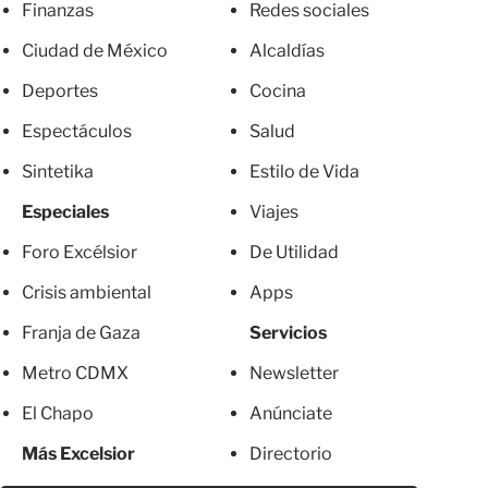
Finanzas
Redes sociales
Ciudad de México
Alcaldías
Deportes
Cocina
Espectáculos
Salud
Sintetika
Estilo de Vida
Especiales
Viajes
Foro Excélsior
De Utilidad
Crisis ambiental
Apps
Franja de Gaza
Servicios
Metro CDMX
Newsletter
El Chapo
Anúnciate
Más Excelsior
Directorio