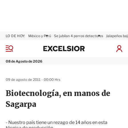
LO DE HOY:
México y Perú
Se jubilan 4 perros detectores
Jalapeños baj
E
x
M
I
c
e
n
n
e
i
08 de Agosto de 2026
ú
l
c
s
i
i
a
09 de agosto de 2011 - 00:00 Hrs
o
r
r
S
Biotecnología, en manos de
e
s
Sagarpa
i
ó
n
- Nuestro país tiene un rezago de 14 años en esta
técnica de producción.