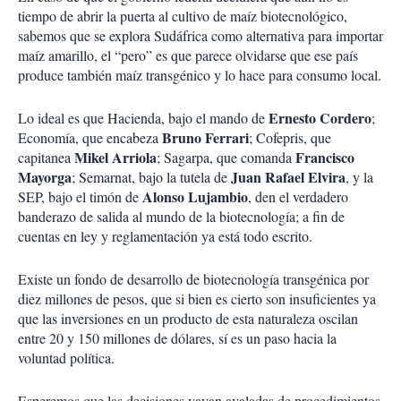
tiempo de abrir la puerta al cultivo de maíz biotecnológico,
sabemos que se explora Sudáfrica como alternativa para importar
maíz amarillo, el “pero” es que parece olvidarse que ese país
produce también maíz transgénico y lo hace para consumo local.
Ernesto Cordero
Lo ideal es que Hacienda, bajo el mando de
;
Bruno Ferrari
Economía, que encabeza
; Cofepris, que
Mikel Arriola
Francisco
capitanea
; Sagarpa, que comanda
Mayorga
Juan Rafael Elvira
; Semarnat, bajo la tutela de
, y la
Alonso Lujambio
SEP, bajo el timón de
, den el verdadero
banderazo de salida al mundo de la biotecnología; a fin de
cuentas en ley y reglamentación ya está todo escrito.
Existe un fondo de desarrollo de biotecnología transgénica por
diez millones de pesos, que si bien es cierto son insuficientes ya
que las inversiones en un producto de esta naturaleza oscilan
entre 20 y 150 millones de dólares, sí es un paso hacia la
voluntad política.
Esperemos que las decisiones vayan avaladas de procedimientos