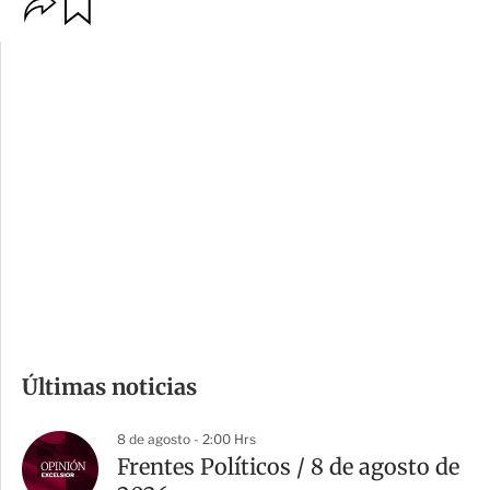
O
G
p
u
c
a
i
r
o
d
n
a
e
r
s
d
e
c
o
m
Últimas noticias
p
a
8 de agosto - 2:00 Hrs
r
Frentes Políticos / 8 de agosto de