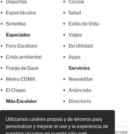
Deportes
Cocina
Espectáculos
Salud
Sintetika
Estilo de Vida
Especiales
Viajes
Foro Excélsior
De Utilidad
Crisis ambiental
Apps
Franja de Gaza
Servicios
Metro CDMX
Newsletter
El Chapo
Anúnciate
Más Excelsior
Directorio
Mujeres
Suscripciones
Utilizamos cookies propias y de terceros para
personalizar y mejorar el uso y la experiencia de
© 2026 Todos los derechos reservados. Prohibida la reproducción total
nuestros usuarios en nuestro sitio web.