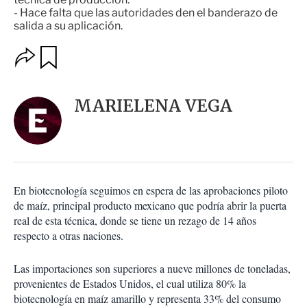
- Hace falta que las autoridades den el banderazo de
salida a su aplicación.
O
G
u
p
a
c
r
i
d
MARIELENA VEGA
o
a
n
r
e
s
d
e
c
En biotecnología seguimos en espera de las aprobaciones piloto
o
de maíz, principal producto mexicano que podría abrir la puerta
m
real de esta técnica, donde se tiene un rezago de 14 años
p
a
respecto a otras naciones.
r
t
Las importaciones son superiores a nueve millones de toneladas,
i
provenientes de Estados Unidos, el cual utiliza 80% la
r
biotecnología en maíz amarillo y representa 33% del consumo