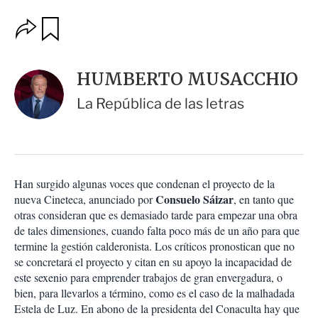
O
G
u
p
a
c
r
i
d
HUMBERTO MUSACCHIO
o
a
n
r
La República de las letras
e
s
d
e
c
o
Han surgido algunas voces que condenan el proyecto de la
m
Consuelo Sáizar
nueva Cineteca, anunciado por
p
, en tanto que
a
otras consideran que es demasiado tarde para empezar una obra
r
de tales dimensiones, cuando falta poco más de un año para que
t
termine la gestión calderonista. Los críticos pronostican que no
i
se concretará el proyecto y citan en su apoyo la incapacidad de
r
este sexenio para emprender trabajos de gran envergadura, o
bien, para llevarlos a término, como es el caso de la malhadada
Estela de Luz. En abono de la presidenta del Conaculta hay que