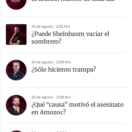
t
i
r
10 de agosto - 2:01 Hrs
¿Puede Sheinbaum vaciar el
sombrero?
10 de agosto - 2:00 Hrs
¿Sólo hicieron trampa?
10 de agosto - 2:00 Hrs
¿Qué “causa” motivó el asesinato
en Amozoc?