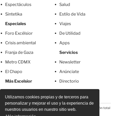
Espectáculos
Salud
Sintetika
Estilo de Vida
Especiales
Viajes
Foro Excélsior
De Utilidad
Crisis ambiental
Apps
Franja de Gaza
Servicios
Metro CDMX
Newsletter
El Chapo
Anúnciate
Más Excelsior
Directorio
Mujeres
Suscripciones
Utilizamos cookies propias y de terceros para
personalizar y mejorar el uso y la experiencia de
© 2026 Todos los derechos reservados. Prohibida la reproducción total
nuestros usuarios en nuestro sitio web.
o parcial, incluyendo cualquier medio electrónico*