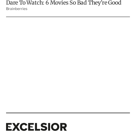
Excelsior
Excelsior