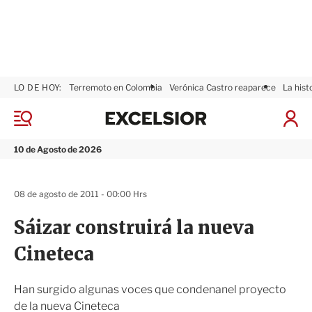
LO DE HOY:
Terremoto en Colombia
Verónica Castro reaparece
La hist
E
x
M
I
c
e
n
n
e
i
10 de Agosto de 2026
ú
l
c
s
i
i
a
08 de agosto de 2011 - 00:00 Hrs
o
r
r
S
Sáizar construirá la nueva
e
s
Cineteca
i
ó
n
Han surgido algunas voces que condenanel proyecto
de la nueva Cineteca