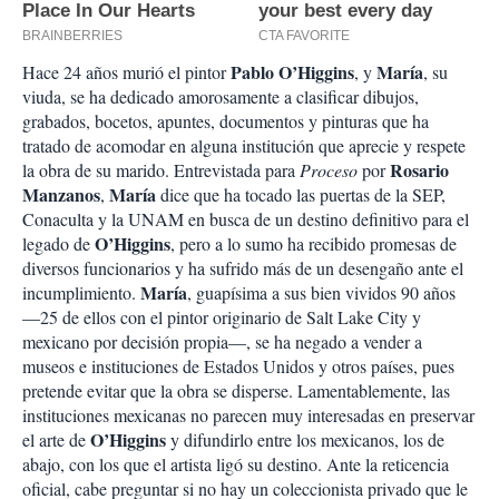
Pablo O’Higgins
María
Hace 24 años murió el pintor
, y
, su
viuda, se ha dedicado amorosamente a clasificar dibujos,
grabados, bocetos, apuntes, documentos y pinturas que ha
tratado de acomodar en alguna institución que aprecie y respete
Rosario
la obra de su marido. Entrevistada para
Proceso
por
Manzanos
María
,
dice que ha tocado las puertas de la SEP,
Conaculta y la UNAM en busca de un destino definitivo para el
O’Higgins
legado de
, pero a lo sumo ha recibido promesas de
diversos funcionarios y ha sufrido más de un desengaño ante el
María
incumplimiento.
, guapísima a sus bien vividos 90 años
—25 de ellos con el pintor originario de Salt Lake City y
mexicano por decisión propia—, se ha negado a vender a
museos e instituciones de Estados Unidos y otros países, pues
pretende evitar que la obra se disperse. Lamentablemente, las
instituciones mexicanas no parecen muy interesadas en preservar
O’Higgins
el arte de
y difundirlo entre los mexicanos, los de
abajo, con los que el artista ligó su destino. Ante la reticencia
oficial, cabe preguntar si no hay un coleccionista privado que le