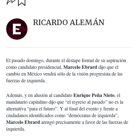
u
p
a
c
r
i
d
RICARDO ALEMÁN
o
a
n
r
e
s
d
e
c
El pasado domingo, durante el destape formal de su aspiración
o
Marcelo Ebrard
como candidato presidencial,
dijo que el
m
cambio en México vendrá sólo de la visión progresista de las
p
a
fuerzas de izquierda.
r
t
Enrique Peña Nieto
Además, y en alusión al candidato
, el
i
mandatario capitalino dijo que “el regreso al pasado” no es la
r
alternativa “para el futuro”. Y al final del evento y frente a
ciudadanos identificados como “demócratas de izquierda”,
Marcelo Ebrard
arengó precisamente a favor de las fuerzas de
izquierda.