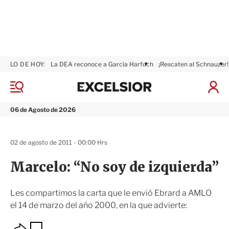
LO DE HOY:
La DEA reconoce a García Harfuch
¡Rescaten al Schnauzer!
E
x
M
I
c
e
n
n
e
i
06 de Agosto de 2026
ú
l
c
s
i
i
a
02 de agosto de 2011 - 00:00 Hrs
o
r
r
S
Marcelo: “No soy de izquierda”
e
s
i
Les compartimos la carta que le envió Ebrard a AMLO
ó
el 14 de marzo del año 2000, en la que advierte:
n
O
G