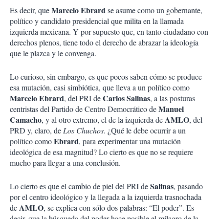
Marcelo Ebrard
Es decir, que
se asume como un gobernante,
político y candidato presidencial que milita en la llamada
izquierda mexicana. Y por supuesto que, en tanto ciudadano con
derechos plenos, tiene todo el derecho de abrazar la ideología
que le plazca y le convenga.
Lo curioso, sin embargo, es que pocos saben cómo se produce
esa mutación, casi simbiótica, que lleva a un político como
Marcelo Ebrard
Carlos Salinas
, del PRI de
, a las posturas
Manuel
centristas del Partido de Centro Democrático de
Camacho
AMLO
, y al otro extremo, el de la izquierda de
, del
PRD y, claro, de
Los Chuchos
. ¿Qué le debe ocurrir a un
Ebrard
político como
, para experimentar una mutación
ideológica de esa magnitud? Lo cierto es que no se requiere
mucho para llegar a una conclusión.
Salinas
Lo cierto es que el cambio de piel del PRI de
, pasando
por el centro ideológico y la llegada a la izquierda trasnochada
AMLO
de
, se explica con sólo dos palabras: “El poder”. Es
decir, que la búsqueda del poder hace posible el milagro de la