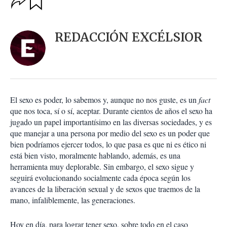
u
p
a
c
r
i
d
REDACCIÓN EXCÉLSIOR
o
a
n
r
e
s
d
e
c
El sexo es poder, lo sabemos y, aunque no nos guste, es un
fact
o
que nos toca, sí o sí, aceptar. Durante cientos de años el sexo ha
m
jugado un papel importantísimo en las diversas sociedades, y es
p
a
que manejar a una persona por medio del sexo es un poder que
r
bien podríamos ejercer todos, lo que pasa es que ni es ético ni
t
está bien visto, moralmente hablando, además, es una
i
herramienta muy deplorable. Sin embargo, el sexo sigue y
r
seguirá evolucionando socialmente cada época según los
avances de la liberación sexual y de sexos que traemos de la
mano, infaliblemente, las generaciones.
Hoy en día, para lograr tener sexo, sobre todo en el caso