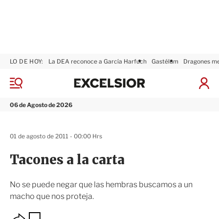
LO DE HOY:
La DEA reconoce a García Harfuch
Gastélum
Dragones m
E
x
M
I
c
e
n
n
e
i
06 de Agosto de 2026
ú
l
c
s
i
i
a
01 de agosto de 2011 - 00:00 Hrs
o
r
r
S
Tacones a la carta
e
s
i
No se puede negar que las hembras buscamos a un
ó
macho que nos proteja.
n
O
G