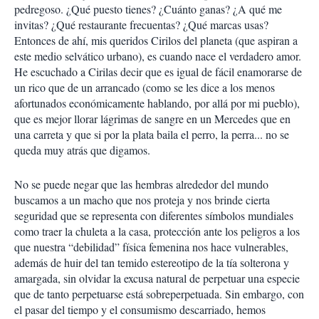
pedregoso. ¿Qué puesto tienes? ¿Cuánto ganas? ¿A qué me
invitas? ¿Qué restaurante frecuentas? ¿Qué marcas usas?
Entonces de ahí, mis queridos Cirilos del planeta (que aspiran a
este medio selvático urbano), es cuando nace el verdadero amor.
He escuchado a Cirilas decir que es igual de fácil enamorarse de
un rico que de un arrancado (como se les dice a los menos
afortunados económicamente hablando, por allá por mi pueblo),
que es mejor llorar lágrimas de sangre en un Mercedes que en
una carreta y que si por la plata baila el perro, la perra... no se
queda muy atrás que digamos.
No se puede negar que las hembras alrededor del mundo
buscamos a un macho que nos proteja y nos brinde cierta
seguridad que se representa con diferentes símbolos mundiales
como traer la chuleta a la casa, protección ante los peligros a los
que nuestra “debilidad” física femenina nos hace vulnerables,
además de huir del tan temido estereotipo de la tía solterona y
amargada, sin olvidar la excusa natural de perpetuar una especie
que de tanto perpetuarse está sobreperpetuada. Sin embargo, con
el pasar del tiempo y el consumismo descarriado, hemos