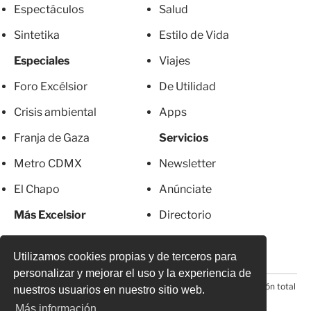
Espectáculos
Salud
Sintetika
Estilo de Vida
Especiales
Viajes
Foro Excélsior
De Utilidad
Crisis ambiental
Apps
Franja de Gaza
Servicios
Metro CDMX
Newsletter
El Chapo
Anúnciate
Más Excelsior
Directorio
Mujeres
Suscripciones
Utilizamos cookies propias y de terceros para
personalizar y mejorar el uso y la experiencia de
© 2026 Todos los derechos reservados. Prohibida la reproducción total
nuestros usuarios en nuestro sitio web.
o parcial, incluyendo cualquier medio electrónico*
Más información