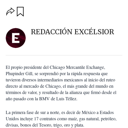
O
G
u
p
a
c
r
i
d
REDACCIÓN EXCÉLSIOR
o
a
n
r
e
s
d
e
c
El propio presidente del Chicago Mercantile Exchange,
o
Phupinder Gill, se sorprendió por la rápida respuesta que
m
tuvieron diversos intermediarios mexicanos al inicio del ruteo
p
a
directo al mercado de Chicago, el más grande del mundo en
r
términos de valor, y resultado de la alianza que firmó desde el
t
año pasado con la BMV de Luis Téllez.
i
r
La primera fase de sur a norte, es decir de México a Estados
Unidos incluye 17 contratos como maíz, gas natural, petróleo,
divisas, bonos del Tesoro, trigo, oro y plata.