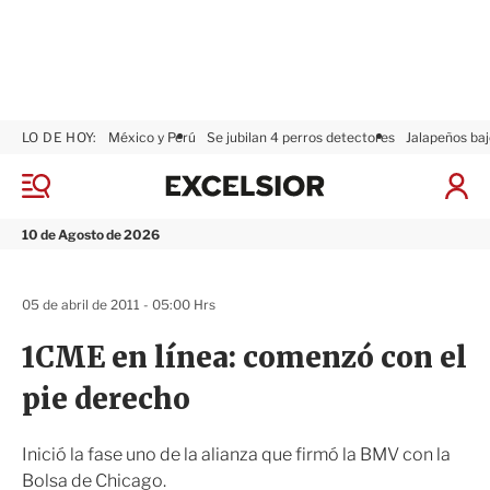
LO DE HOY:
México y Perú
Se jubilan 4 perros detectores
Jalapeños baj
E
x
M
I
c
e
n
n
e
i
10 de Agosto de 2026
ú
l
c
s
i
i
a
05 de abril de 2011 - 05:00 Hrs
o
r
r
S
1CME en línea: comenzó con el
e
s
pie derecho
i
ó
n
Inició la fase uno de la alianza que firmó la BMV con la
Bolsa de Chicago.