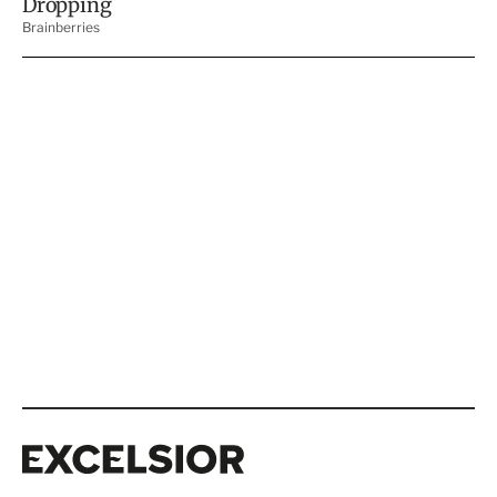
Excelsior
Excelsior