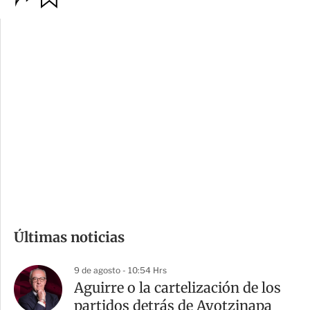
p
u
c
a
i
r
o
d
n
a
e
r
s
d
e
c
o
m
Últimas noticias
p
a
9 de agosto - 10:54 Hrs
r
Aguirre o la cartelización de los
t
partidos detrás de Ayotzinapa