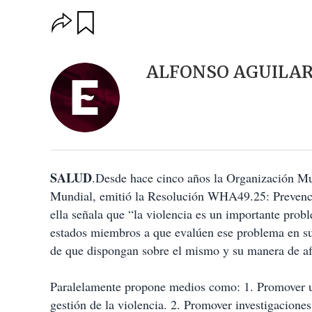
O
G
u
p
a
c
r
i
d
ALFONSO AGUILA
o
a
n
r
e
s
d
e
c
o
SALUD
m
.Desde hace cinco años la Organización M
p
Mundial, emitió la Resolución WHA49.25: Prevenció
a
ella señala que “la violencia es un importante prob
r
t
estados miembros a que evalúen ese problema en su
i
de que dispongan sobre el mismo y su manera de af
r
Paralelamente propone medios como: 1. Promover una
gestión de la violencia. 2. Promover investigaciones