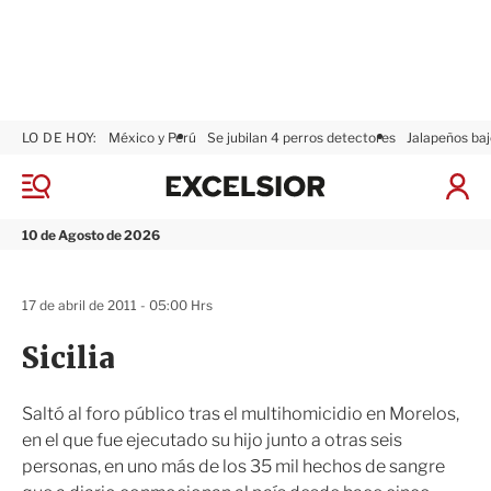
LO DE HOY:
México y Perú
Se jubilan 4 perros detectores
Jalapeños baj
E
x
M
I
c
e
n
n
e
i
10 de Agosto de 2026
ú
l
c
s
i
i
a
17 de abril de 2011 - 05:00 Hrs
o
r
r
S
Sicilia
e
s
i
Saltó al foro público tras el multihomicidio en Morelos,
ó
en el que fue ejecutado su hijo junto a otras seis
n
personas, en uno más de los 35 mil hechos de sangre