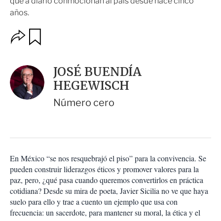
que a diario conmocionan al país desde hace cinco
años.
O
G
u
p
a
c
r
i
d
JOSÉ BUENDÍA
o
a
n
HEGEWISCH
r
e
s
Número cero
d
e
c
o
m
p
En México “se nos resquebrajó el piso” para la convivencia. Se
a
pueden construir liderazgos éticos y promover valores para la
r
paz, pero, ¿qué pasa cuando queremos convertirlos en práctica
t
cotidiana? Desde su mira de poeta, Javier Sicilia no ve que haya
i
suelo para ello y trae a cuento un ejemplo que usa con
r
frecuencia: un sacerdote, para mantener su moral, la ética y el