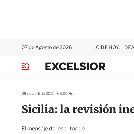
07 de Agosto de 2026
LO DE HOY:
DEA
E
x
M
c
e
e
n
l
ú
s
09 de abril de 2011 - 05:00 Hrs
i
o
Sicilia: la revisión i
r
El mensaje del escritor de