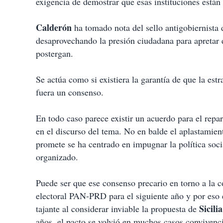
exigencia de demostrar que esas instituciones están
Calderón
ha tomado nota del sello antigobiernista d
desaprovechando la presión ciudadana para apretar e
postergan.
Se actúa como si existiera la garantía de que la es
fuera un consenso.
En todo caso parece existir un acuerdo para el repa
en el discurso del tema. No en balde el aplastamien
promete se ha centrado en impugnar la política soc
organizado.
Puede ser que ese consenso precario en torno a la c
electoral PAN-PRD para el siguiente año y por eso e
Sicilia
tajante al considerar inviable la propuesta de
años, el pacto se volvió en muchos casos convivenc