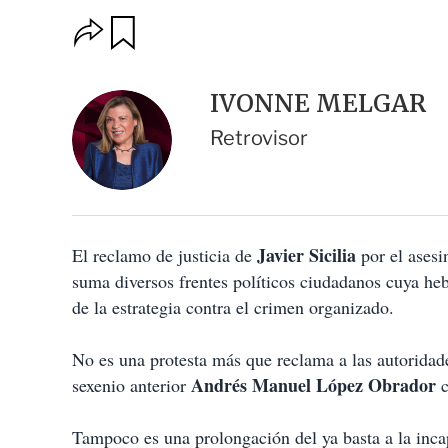
O
G
u
p
a
c
r
i
d
IVONNE MELGAR
o
a
n
r
Retrovisor
e
s
d
e
c
o
Javier Sicilia
El reclamo de justicia de
m
por el asesi
p
suma diversos frentes políticos ciudadanos cuya heb
a
de la estrategia contra el crimen organizado.
r
t
i
No es una protesta más que reclama a las autoridad
r
Andrés Manuel López Obrador
sexenio anterior
c
Tampoco es una prolongación del ya basta a la incap