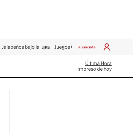
Jalapeños bajo la lupa
Juegos Centroamericanos
Anúnciate
I
n
i
Última Hora
c
Impreso de hoy
i
a
r
S
e
s
i
ó
n