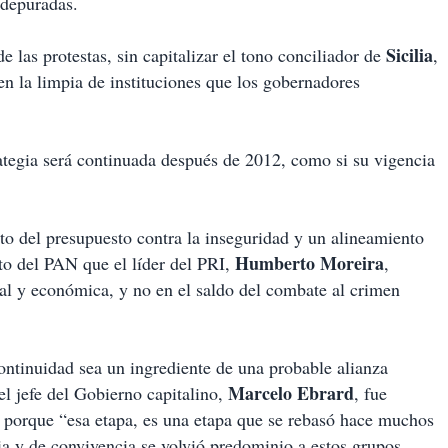
 depuradas.
Sicilia
e las protestas, sin capitalizar el tono conciliador de
,
n la limpia de instituciones que los gobernadores
trategia será continuada después de 2012, como si su vigencia
rto del presupuesto contra la inseguridad y un alineamiento
Humberto Moreira
to del PAN que el líder del PRI,
,
ial y económica, y no en el saldo del combate al crimen
ontinuidad sea un ingrediente de una probable alianza
Marcelo Ebrard
l jefe del Gobierno capitalino,
, fue
porque “esa etapa, es una etapa que se rebasó hace muchos
ia y de convivencia se volvió predominio a estos grupos