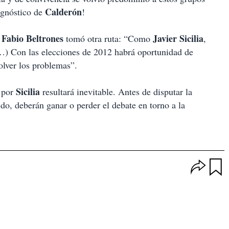
Calderón
agnóstico de
!
 Fabio Beltrones
Javier Sicilia
tomó otra ruta: “Como
,
) Con las elecciones de 2012 habrá oportunidad de
olver los problemas”.
Sicilia
a por
resultará inevitable. Antes de disputar la
do, deberán ganar o perder el debate en torno a la
O
p
u
c
a
i
r
o
d