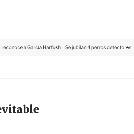
 reconoce a García Harfuch
Se jubilan 4 perros detectores
nevitable