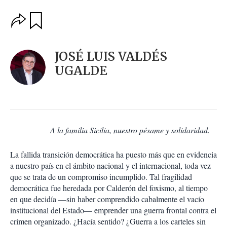
O
G
u
p
a
c
r
i
d
JOSÉ LUIS VALDÉS
o
a
n
UGALDE
r
e
s
d
e
c
o
A la familia Sicilia, nuestro pésame y solidaridad.
m
p
a
La fallida transición democrática ha puesto más que en evidencia
r
a nuestro país en el ámbito nacional y el internacional, toda vez
t
que se trata de un compromiso incumplido. Tal fragilidad
i
democrática fue heredada por Calderón del foxismo, al tiempo
r
en que decidía —sin haber comprendido cabalmente el vacío
institucional del Estado— emprender una guerra frontal contra el
crimen organizado. ¿Hacía sentido? ¿Guerra a los carteles sin