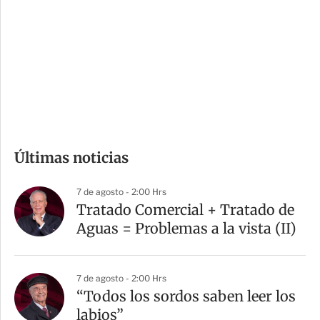
n
a
e
r
s
d
e
c
o
m
Últimas noticias
p
a
7 de agosto - 2:00 Hrs
r
Tratado Comercial + Tratado de
t
Aguas = Problemas a la vista (II)
i
r
7 de agosto - 2:00 Hrs
“Todos los sordos saben leer los
labios”