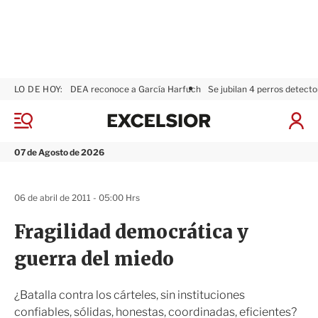
LO DE HOY:
DEA reconoce a García Harfuch
Se jubilan 4 perros detecto
E
x
M
I
c
e
n
n
e
i
07 de Agosto de 2026
ú
l
c
s
i
i
a
06 de abril de 2011 - 05:00 Hrs
o
r
r
S
Fragilidad democrática y
e
s
guerra del miedo
i
ó
n
¿Batalla contra los cárteles, sin instituciones
confiables, sólidas, honestas, coordinadas, eficientes?