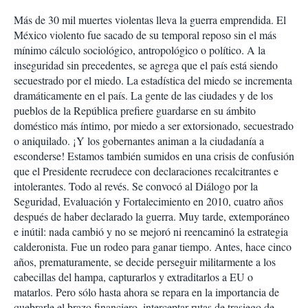
Más de 30 mil muertes violentas lleva la guerra emprendida. El
México violento fue sacado de su temporal reposo sin el más
mínimo cálculo sociológico, antropológico o político. A la
inseguridad sin precedentes, se agrega que el país está siendo
secuestrado por el miedo. La estadística del miedo se incrementa
dramáticamente en el país. La gente de las ciudades y de los
pueblos de la República prefiere guardarse en su ámbito
doméstico más íntimo, por miedo a ser extorsionado, secuestrado
o aniquilado. ¡Y los gobernantes animan a la ciudadanía a
esconderse! Estamos también sumidos en una crisis de confusión
que el Presidente recrudece con declaraciones recalcitrantes e
intolerantes. Todo al revés. Se convocó al Diálogo por la
Seguridad, Evaluación y Fortalecimiento en 2010, cuatro años
después de haber declarado la guerra. Muy tarde, extemporáneo
e inútil: nada cambió y no se mejoró ni reencaminó la estrategia
calderonista. Fue un rodeo para ganar tiempo. Antes, hace cinco
años, prematuramente, se decide perseguir militarmente a los
cabecillas del hampa, capturarlos y extraditarlos a EU o
matarlos. Pero sólo hasta ahora se repara en la importancia de
quebrarle el brazo financiero, interceptar rutas de trasiego de