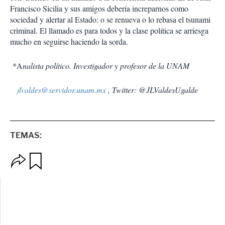
Francisco Sicilia y sus amigos debería increparnos como
sociedad y alertar al Estado: o se renueva o lo rebasa el tsunami
criminal. El llamado es para todos y la clase política se arriesga
mucho en seguirse haciendo la sorda.
*A
nalista político. Investigador y profesor de la UNAM
jlvaldes@servidor.unam.mx
, Twitter: @JLValdesUgalde
TEMAS:
O
G
p
u
c
a
i
r
o
d