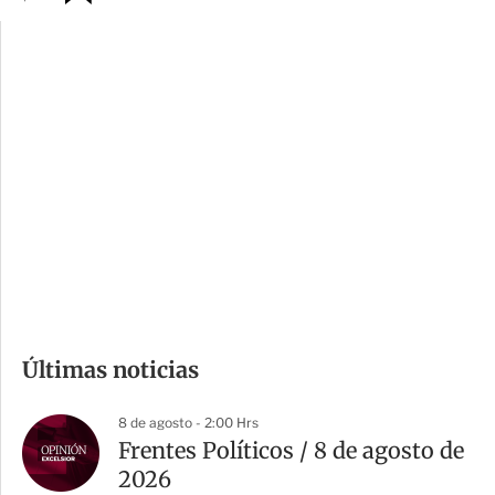
p
u
c
a
i
r
o
d
n
a
e
r
s
d
e
c
o
m
Últimas noticias
p
a
8 de agosto - 2:00 Hrs
r
Frentes Políticos / 8 de agosto de
t
2026