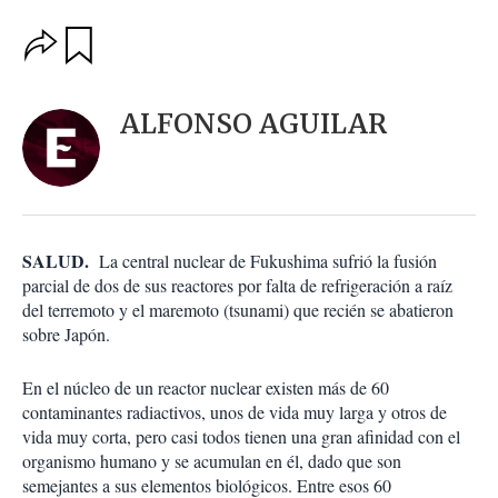
O
G
u
p
a
c
r
i
d
ALFONSO AGUILAR
o
a
n
r
e
s
d
e
c
SALUD.
La central nuclear de Fukushima sufrió la fusión
o
parcial de dos de sus reactores por falta de refrigeración a raíz
m
del terremoto y el maremoto (tsunami) que recién se abatieron
p
a
sobre Japón.
r
t
En el núcleo de un reactor nuclear existen más de 60
i
contaminantes radiactivos, unos de vida muy larga y otros de
r
vida muy corta, pero casi todos tienen una gran afinidad con el
organismo humano y se acumulan en él, dado que son
semejantes a sus elementos biológicos. Entre esos 60