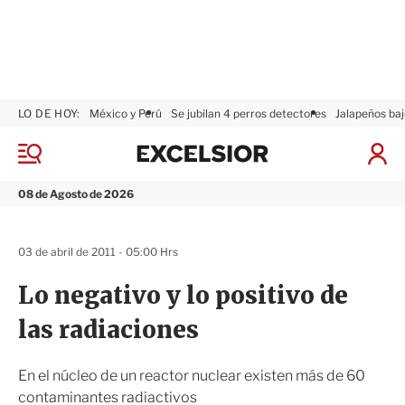
LO DE HOY:
México y Perú
Se jubilan 4 perros detectores
Jalapeños baj
E
x
M
I
c
e
n
n
e
i
08 de Agosto de 2026
ú
l
c
s
i
i
a
03 de abril de 2011 - 05:00 Hrs
o
r
r
S
Lo negativo y lo positivo de
e
s
las radiaciones
i
ó
n
En el núcleo de un reactor nuclear existen más de 60
contaminantes radiactivos