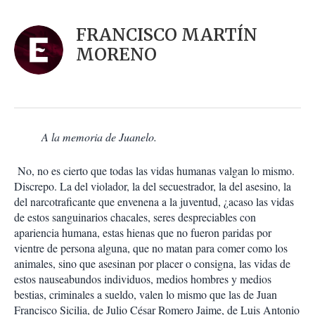
a
c
r
i
d
FRANCISCO MARTÍN
o
a
n
MORENO
r
e
s
d
e
c
o
A la memoria de Juanelo.
m
p
a
No, no es cierto que todas las vidas humanas valgan lo mismo.
r
Discrepo. La del violador, la del secuestrador, la del asesino, la
t
del narcotraficante que envenena a la juventud, ¿acaso las vidas
i
de estos sanguinarios chacales, seres despreciables con
r
apariencia humana, estas hienas que no fueron paridas por
vientre de persona alguna, que no matan para comer como los
animales, sino que asesinan por placer o consigna, las vidas de
estos nauseabundos individuos, medios hombres y medios
bestias, criminales a sueldo, valen lo mismo que las de Juan
Francisco Sicilia, de Julio César Romero Jaime, de Luis Antonio