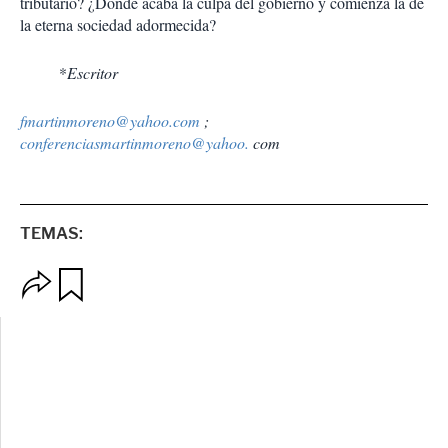
tributario? ¿Dónde acaba la culpa del gobierno y comienza la de
la eterna sociedad adormecida?
*
Escritor
fmartinmoreno@yahoo.com
;
conferenciasmartinmoreno@yahoo.
com
TEMAS:
O
G
p
u
c
a
i
r
o
d
n
a