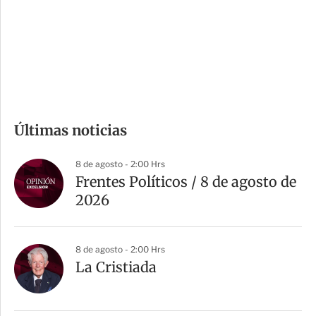
e
r
s
d
e
c
o
m
Últimas noticias
p
a
8 de agosto - 2:00 Hrs
r
Frentes Políticos / 8 de agosto de
t
2026
i
r
8 de agosto - 2:00 Hrs
La Cristiada