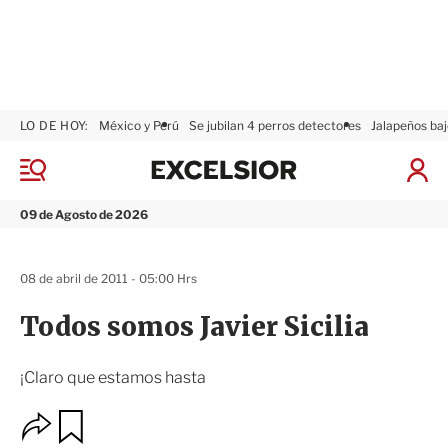
LO DE HOY:
México y Perú
Se jubilan 4 perros detectores
Jalapeños baj
E
x
M
I
c
e
n
n
e
i
09 de Agosto de 2026
ú
l
c
s
i
i
a
08 de abril de 2011 - 05:00 Hrs
o
r
r
S
Todos somos Javier Sicilia
e
s
i
¡Claro que estamos hasta
ó
n
O
G
u
p