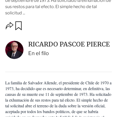
de septiembre de 1973. Ha solicitado la exhumación de
sus restos para tal efecto. El simple hecho de tal
solicitud ...
O
G
u
p
a
c
r
i
d
RICARDO PASCOE PIERCE
o
a
n
r
En el filo
e
s
d
e
c
o
La familia de Salvador Allende, el presidente de Chile de 1970 a
m
1973, ha decidido que es necesario determinar, en definitiva, las
p
a
causas de su muerte ese 11 de septiembre de 1973. Ha solicitado
r
la exhumación de sus restos para tal efecto. El simple hecho de
t
tal solicitud abre el terreno de la duda sobre la versión oficial,
i
aceptada por todos los bandos políticos, de que se habría
r