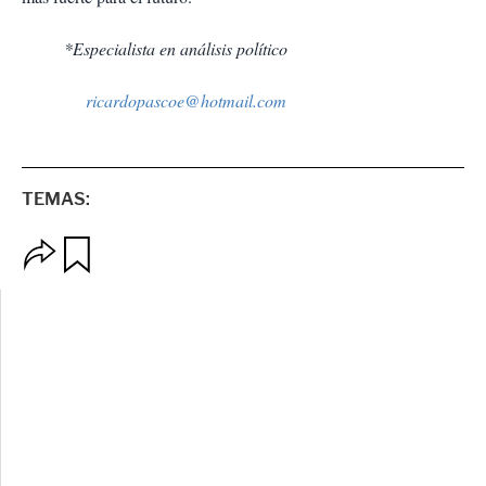
*Especialista en análisis político
ricardopascoe@hotmail.com
TEMAS:
O
G
p
u
c
a
i
r
o
d
n
a
e
r
s