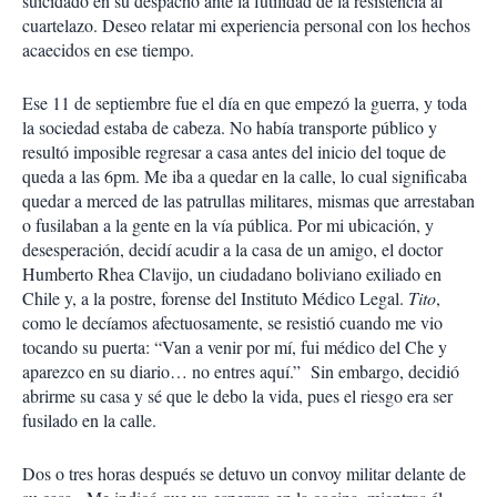
suicidado en su despacho ante la futilidad de la resistencia al
cuartelazo. Deseo relatar mi experiencia personal con los hechos
acaecidos en ese tiempo.
Ese 11 de septiembre fue el día en que empezó la guerra, y toda
la sociedad estaba de cabeza. No había transporte público y
resultó imposible regresar a casa antes del inicio del toque de
queda a las 6pm. Me iba a quedar en la calle, lo cual significaba
quedar a merced de las patrullas militares, mismas que arrestaban
o fusilaban a la gente en la vía pública. Por mi ubicación, y
desesperación, decidí acudir a la casa de un amigo, el doctor
Humberto Rhea Clavijo, un ciudadano boliviano exiliado en
Chile y, a la postre, forense del Instituto Médico Legal.
Tito
,
como le decíamos afectuosamente, se resistió cuando me vio
tocando su puerta: “Van a venir por mí, fui médico del Che y
aparezco en su diario… no entres aquí.” Sin embargo, decidió
abrirme su casa y sé que le debo la vida, pues el riesgo era ser
fusilado en la calle.
Dos o tres horas después se detuvo un convoy militar delante de