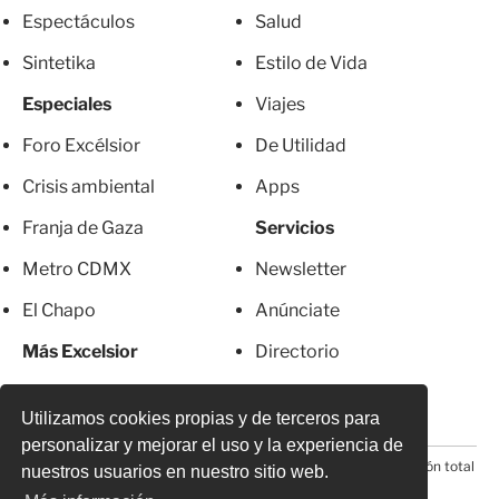
Espectáculos
Salud
Sintetika
Estilo de Vida
Especiales
Viajes
Foro Excélsior
De Utilidad
Crisis ambiental
Apps
Franja de Gaza
Servicios
Metro CDMX
Newsletter
El Chapo
Anúnciate
Más Excelsior
Directorio
Mujeres
Suscripciones
Utilizamos cookies propias y de terceros para
personalizar y mejorar el uso y la experiencia de
© 2026 Todos los derechos reservados. Prohibida la reproducción total
nuestros usuarios en nuestro sitio web.
o parcial, incluyendo cualquier medio electrónico*