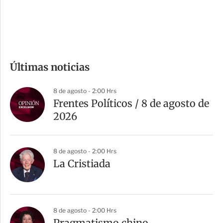
d
e
c
o
m
Últimas noticias
p
a
8 de agosto - 2:00 Hrs
r
Frentes Políticos / 8 de agosto de
t
2026
i
r
8 de agosto - 2:00 Hrs
La Cristiada
8 de agosto - 2:00 Hrs
Pragmatismo chino