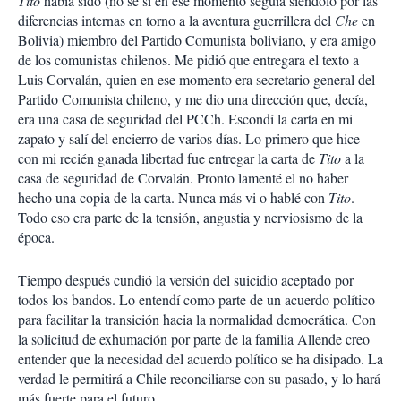
Tito
había sido (no sé si en ese momento seguía siéndolo por las
diferencias internas en torno a la aventura guerrillera del
Che
en
Bolivia) miembro del Partido Comunista boliviano, y era amigo
de los comunistas chilenos. Me pidió que entregara el texto a
Luis Corvalán, quien en ese momento era secretario general del
Partido Comunista chileno, y me dio una dirección que, decía,
era una casa de seguridad del PCCh. Escondí la carta en mi
zapato y salí del encierro de varios días. Lo primero que hice
con mi recién ganada libertad fue entregar la carta de
Tito
a la
casa de seguridad de Corvalán. Pronto lamenté el no haber
hecho una copia de la carta. Nunca más vi o hablé con
Tito
.
Todo eso era parte de la tensión, angustia y nerviosismo de la
época.
Tiempo después cundió la versión del suicidio aceptado por
todos los bandos. Lo entendí como parte de un acuerdo político
para facilitar la transición hacia la normalidad democrática. Con
la solicitud de exhumación por parte de la familia Allende creo
entender que la necesidad del acuerdo político se ha disipado. La
verdad le permitirá a Chile reconciliarse con su pasado, y lo hará
más fuerte para el futuro.