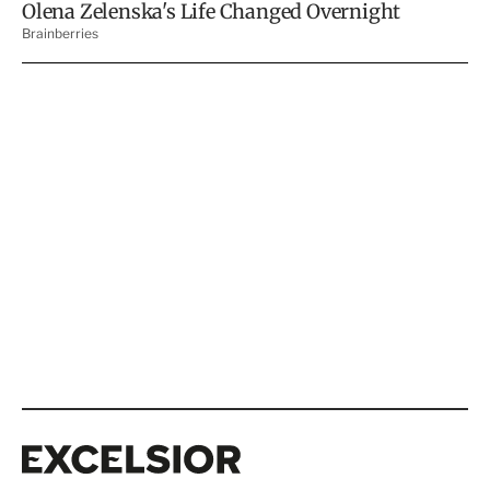
Excelsior
Excelsior