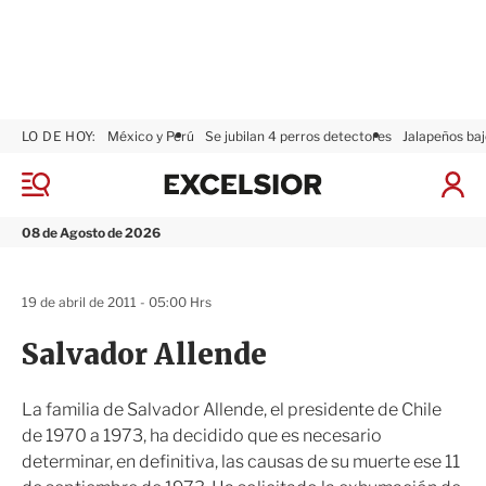
LO DE HOY:
México y Perú
Se jubilan 4 perros detectores
Jalapeños baj
E
x
M
I
c
e
n
n
e
i
08 de Agosto de 2026
ú
l
c
s
i
i
a
19 de abril de 2011 - 05:00 Hrs
o
r
r
S
Salvador Allende
e
s
i
La familia de Salvador Allende, el presidente de Chile
ó
de 1970 a 1973, ha decidido que es necesario
n
determinar, en definitiva, las causas de su muerte ese 11