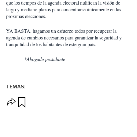
que los tiempos de la agenda electoral nulifican la visión de
largo y mediano plazos para concentrarse únicamente en las
próximas elecciones.
YA BASTA, hagamos un esfuerzo todos por recuperar la
agenda de cambios necesarios para garantizar la seguridad y
tranquilidad de los habitantes de este gran país.
*Abogado postulante
TEMAS:
O
G
p
u
c
a
i
r
o
d