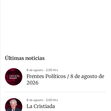
n
a
e
r
s
d
e
c
o
m
Últimas noticias
p
a
8 de agosto - 2:00 Hrs
r
Frentes Políticos / 8 de agosto de
t
2026
i
r
8 de agosto - 2:00 Hrs
La Cristiada