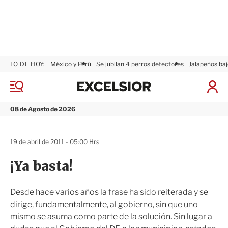
LO DE HOY:
México y Perú
Se jubilan 4 perros detectores
Jalapeños baj
E
x
M
I
c
e
n
n
e
i
08 de Agosto de 2026
ú
l
c
s
i
i
a
19 de abril de 2011 - 05:00 Hrs
o
r
r
S
¡Ya basta!
e
s
i
Desde hace varios años la frase ha sido reiterada y se
ó
dirige, fundamentalmente, al gobierno, sin que uno
n
mismo se asuma como parte de la solución. Sin lugar a