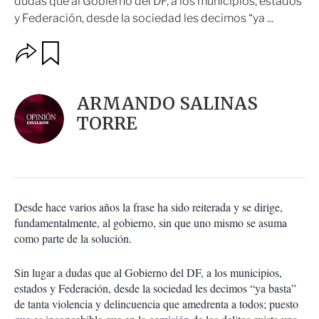
dudas que al Gobierno del DF, a los municipios, estados
y Federación, desde la sociedad les decimos “ya ...
O
G
u
p
a
c
r
i
d
ARMANDO SALINAS
o
a
n
TORRE
r
e
s
d
e
c
o
Desde hace varios años la frase ha sido reiterada y se dirige,
m
fundamentalmente, al gobierno, sin que uno mismo se asuma
p
a
como parte de la solución.
r
t
Sin lugar a dudas que al Gobierno del DF, a los municipios,
i
estados y Federación, desde la sociedad les decimos “ya basta”
r
de tanta violencia y delincuencia que amedrenta a todos; puesto