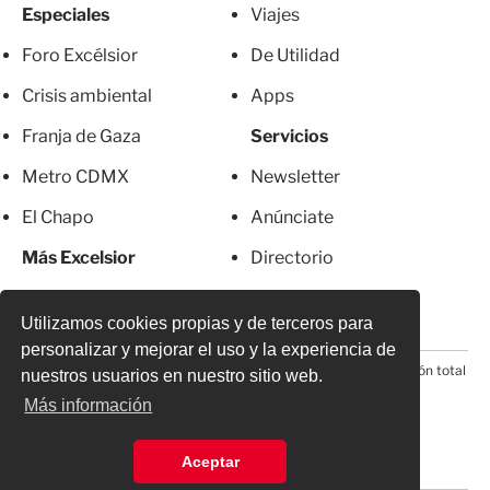
Especiales
Viajes
Foro Excélsior
De Utilidad
Crisis ambiental
Apps
Franja de Gaza
Servicios
Metro CDMX
Newsletter
El Chapo
Anúnciate
Más Excelsior
Directorio
Mujeres
Suscripciones
Utilizamos cookies propias y de terceros para
personalizar y mejorar el uso y la experiencia de
© 2026 Todos los derechos reservados. Prohibida la reproducción total
nuestros usuarios en nuestro sitio web.
o parcial, incluyendo cualquier medio electrónico*
Más información
Aceptar