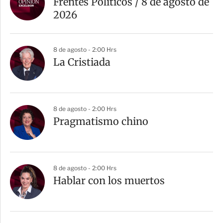
Frentes Políticos / 8 de agosto de
t
2026
i
r
8 de agosto - 2:00 Hrs
La Cristiada
8 de agosto - 2:00 Hrs
Pragmatismo chino
8 de agosto - 2:00 Hrs
Hablar con los muertos