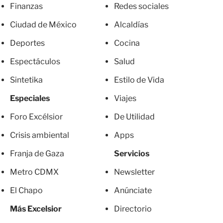
Finanzas
Redes sociales
Ciudad de México
Alcaldías
Deportes
Cocina
Espectáculos
Salud
Sintetika
Estilo de Vida
Especiales
Viajes
Foro Excélsior
De Utilidad
Crisis ambiental
Apps
Franja de Gaza
Servicios
Metro CDMX
Newsletter
El Chapo
Anúnciate
Más Excelsior
Directorio