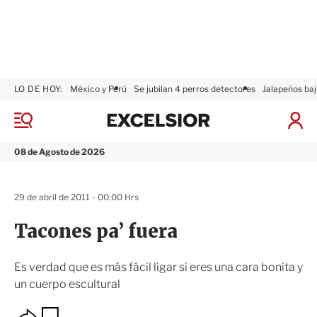
LO DE HOY:
México y Perú
Se jubilan 4 perros detectores
Jalapeños baj
E
x
M
I
c
e
n
n
e
i
08 de Agosto de 2026
ú
l
c
s
i
i
a
29 de abril de 2011 - 00:00 Hrs
o
r
r
S
Tacones pa’ fuera
e
s
i
Es verdad que es más fácil ligar si eres una cara bonita y
ó
un cuerpo escultural
n
O
G