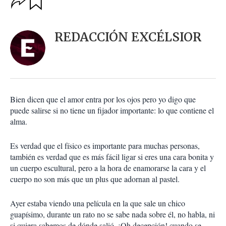
u
p
a
c
r
i
d
REDACCIÓN EXCÉLSIOR
o
a
n
r
e
s
d
e
c
Bien dicen que el amor entra por los ojos pero yo digo que
o
puede salirse si no tiene un fijador importante: lo que contiene el
m
alma.
p
a
r
Es verdad que el físico es importante para muchas personas,
t
también es verdad que es más fácil ligar si eres una cara bonita y
i
un cuerpo escultural, pero a la hora de enamorarse la cara y el
r
cuerpo no son más que un plus que adornan al pastel.
Ayer estaba viendo una película en la que sale un chico
guapísimo, durante un rato no se sabe nada sobre él, no habla, ni
si quiera sabemos de dónde salió. ¡Oh decepción! cuando se