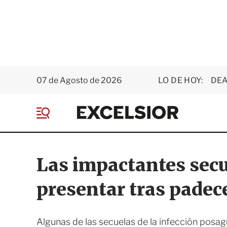
07 de Agosto de 2026
LO DE HOY:
DEA
E
x
M
c
e
e
n
l
ú
s
Las impactantes sec
i
o
presentar tras padec
r
Algunas de las secuelas de la infección pos