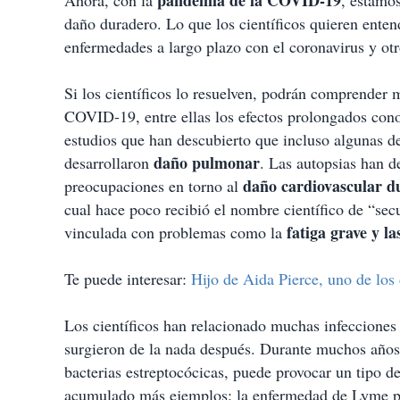
pandemia de la COVID-19
Ahora, con la
, estamo
daño duradero. Lo que los científicos quieren ente
enfermedades a largo plazo con el coronavirus y ot
Si los científicos lo resuelven, podrán comprender 
COVID-19, entre ellas los efectos prolongados co
estudios que han descubierto que incluso algunas 
daño pulmonar
desarrollaron
. Las autopsias han d
daño cardiovascular d
preocupaciones en torno al
cual hace poco recibió el nombre científico de “s
fatiga grave y l
vinculada con problemas como la
Te puede interesar:
Hijo de Aida Pierce, uno de los
Los científicos han relacionado muchas infecciones
surgieron de la nada después. Durante muchos años, 
bacterias estreptocócicas, puede provocar un tipo de
acumulado más ejemplos: la enfermedad de Lyme pued