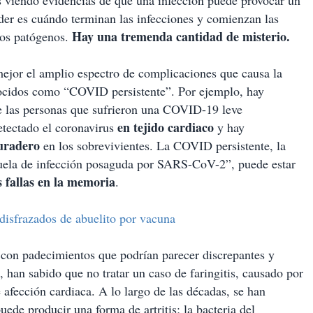
s viendo evidencias de que una infección puede provocar un
nder es cuándo terminan las infecciones y comienzan las
Hay una tremenda cantidad de misterio.
ros patógenos.
mejor el amplio espectro de complicaciones que causa la
nocidos como “COVID persistente”. Por ejemplo, hay
de las personas que sufrieron una COVID-19 leve
en tejido cardiaco
etectado el coronavirus
y hay
uradero
en los sobrevivientes. La COVID persistente, la
ecuela de infección posaguda por SARS-CoV-2”, puede estar
as fallas en la memoria
.
 disfrazados de abuelito por vacuna
 con padecimientos que podrían parecer discrepantes y
han sabido que no tratar un caso de faringitis, causado por
 afección cardiaca. A lo largo de las décadas, se han
e producir una forma de artritis; la bacteria del