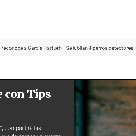
 reconoce a García Harfuch
Se jubilan 4 perros detectores
e con Tips
, compartirá las