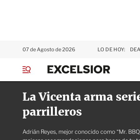
07 de Agosto de 2026
LO DE HOY:
DEA
E
x
M
c
e
e
n
l
La Vicenta arma seri
ú
s
i
o
parrilleros
r
Adrián Reyes, mejor conocido como “Mr. BBQ”