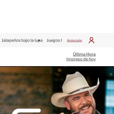
Jalapeños bajo la lupa
Juegos Centroamericanos
Anúnciate
I
n
i
Última Hora
c
Impreso de hoy
i
a
r
S
e
s
i
ó
n