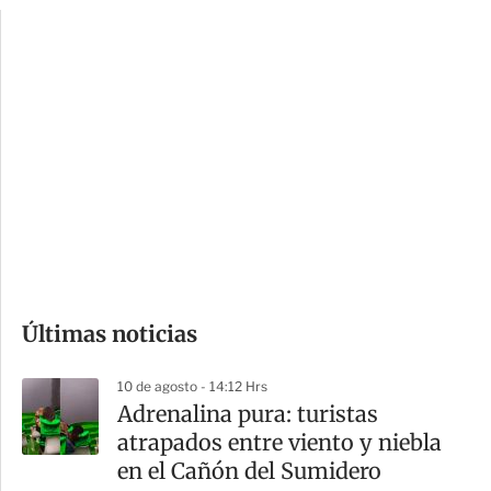
p
u
c
a
i
r
o
d
n
a
e
r
s
d
e
c
o
Últimas noticias
m
p
10 de agosto - 14:12 Hrs
a
Adrenalina pura: turistas
r
atrapados entre viento y niebla
t
en el Cañón del Sumidero