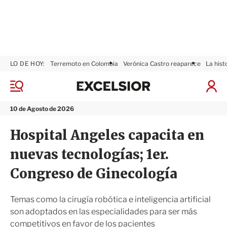
LO DE HOY:
Terremoto en Colombia
Verónica Castro reaparece
La hist
E
x
M
I
c
e
n
n
e
i
10 de Agosto de 2026
ú
l
c
s
i
Hospital Angeles capacita en
i
a
o
r
nuevas tecnologías; 1er.
r
S
e
Congreso de Ginecología
s
i
ó
Temas como la cirugía robótica e inteligencia artificial
n
son adoptados en las especialidades para ser más
competitivos en favor de los pacientes