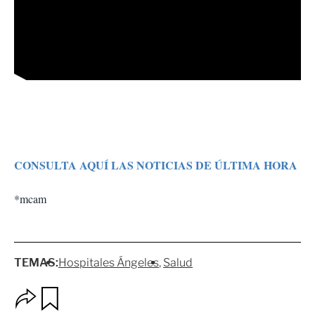
CONSULTA AQUÍ LAS NOTICIAS DE ÚLTIMA HORA
*mcam
TEMAS:
Hospitales Ángeles
Salud
O
G