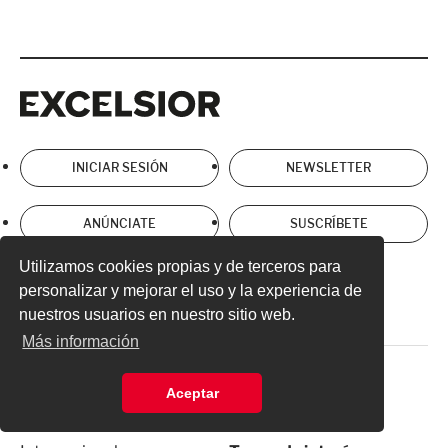
Excelsior
Excelsior
INICIAR SESIÓN
NEWSLETTER
ANÚNCIATE
SUSCRÍBETE
Utilizamos cookies propias y de terceros para
Directorio
Términos y Condiciones
personalizar y mejorar el uso y la experiencia de
nuestros usuarios en nuestro sitio web.
Aviso de Privacidad
Más información
Secciones
Suplementos
Aceptar
Nacional
Última Hora