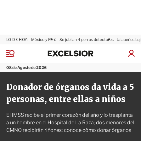
LO DE HOY:
México y Perú
Se jubilan 4 perros detectores
Jalapeños baj
E
x
M
I
c
e
n
n
e
i
08 de Agosto de 2026
ú
l
c
s
i
Donador de órganos da vida a 5
i
a
o
r
personas, entre ellas a niños
r
S
e
s
El IMSS recibe el primer corazón del año y lo trasplanta
i
ó
a un hombre en el Hospital de La Raza; dos menores del
n
CMNO recibirán riñones; conoce cómo donar órganos