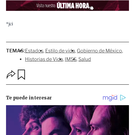
*jci
TEMAS:
Estados
Estilo de vida
Gobierno de México
Historias de Vida
IMSS
Salud
O
G
p
u
c
a
i
r
o
d
n
a
e
r
s