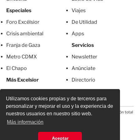
Especiales
Viajes
Foro Excélsior
De Utilidad
Crisis ambiental
Apps
Franja de Gaza
Servicios
Metro CDMX
Newsletter
El Chapo
Anúnciate
Más Excelsior
Directorio
Mujeres
Suscripciones
Utilizamos cookies propias y de terceros para
personalizar y mejorar el uso y la experiencia de
© 2026 Todos los derechos reservados. Prohibida la reproducción total
nuestros usuarios en nuestro sitio web.
o parcial, incluyendo cualquier medio electrónico*
Más información
Aceptar