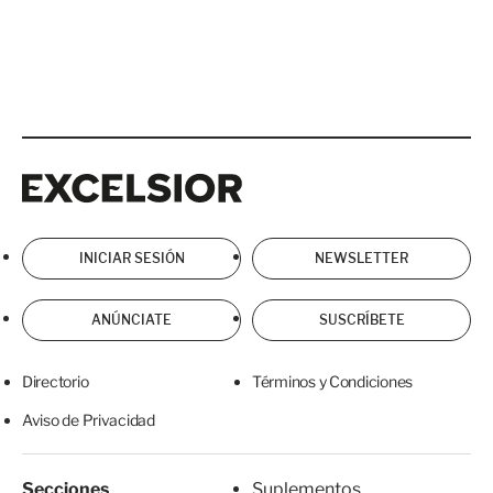
Excelsior
Excelsior
INICIAR SESIÓN
NEWSLETTER
ANÚNCIATE
SUSCRÍBETE
Directorio
Términos y Condiciones
Aviso de Privacidad
Secciones
Suplementos