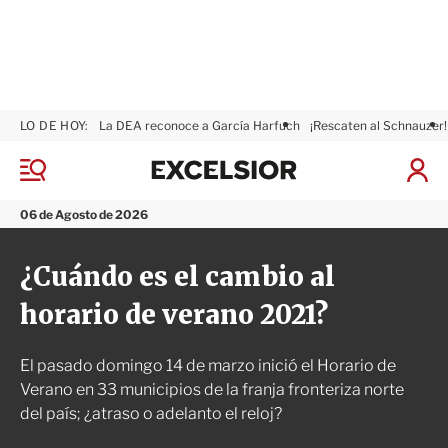
LO DE HOY:
La DEA reconoce a García Harfuch
¡Rescaten al Schnauzer!
E
x
M
I
c
e
n
n
e
i
06 de Agosto de 2026
ú
l
c
s
i
¿Cuándo es el cambio al
i
a
o
r
horario de verano 2021?
r
S
e
s
El pasado domingo 14 de marzo inició el Horario de
i
ó
Verano en 33 municipios de la franja fronteriza norte
n
del país; ¿atraso o adelanto el reloj?