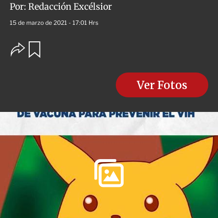
Por:
Redacción Excélsior
15 de marzo de 2021 - 17:01 Hrs
O
G
u
p
a
c
r
i
d
o
Ver Fotos
a
n
r
e
s
d
e
c
o
m
p
a
r
t
i
r