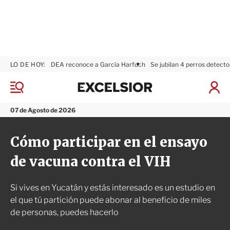
LO DE HOY:
DEA reconoce a García Harfuch
Se jubilan 4 perros detecto
E
x
M
I
c
e
n
n
e
i
07 de Agosto de 2026
ú
l
c
s
i
Cómo participar en el ensayo
i
a
o
r
de vacuna contra el VIH
r
S
e
s
Si vives en Yucatán y estás interesado es un estudio en
i
ó
el que tú partición puede abonar al beneficio de miles
n
de personas, puedes hacerlo