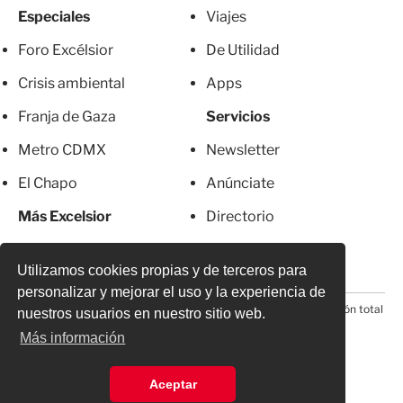
Especiales
Viajes
Foro Excélsior
De Utilidad
Crisis ambiental
Apps
Franja de Gaza
Servicios
Metro CDMX
Newsletter
El Chapo
Anúnciate
Más Excelsior
Directorio
Mujeres
Suscripciones
Utilizamos cookies propias y de terceros para
personalizar y mejorar el uso y la experiencia de
© 2026 Todos los derechos reservados. Prohibida la reproducción total
nuestros usuarios en nuestro sitio web.
o parcial, incluyendo cualquier medio electrónico*
Más información
Aceptar