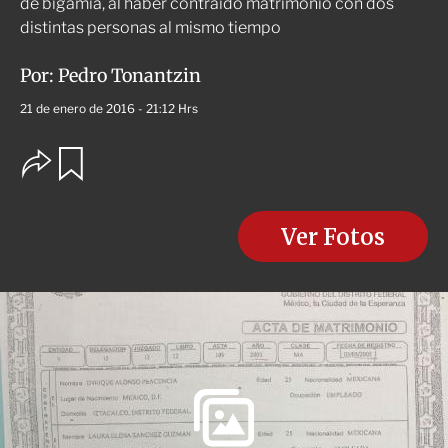
de bigamia, al haber contraído matrimonio con dos
distintas personas al mismo tiempo
Por:
Pedro Tonantzin
21 de enero de 2016 - 21:12 Hrs
O
G
u
p
a
c
r
i
d
o
Ver Fotos
a
n
r
e
s
d
e
c
o
m
p
a
r