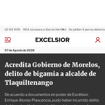
LO DE HOY:
DEA reconoce a García Harfuch
Se jubilan 4 perros detecto
E
x
M
I
c
e
n
n
e
i
07 de Agosto de 2026
ú
l
c
s
i
Acredita Gobierno de Morelos,
i
a
o
r
delito de bigamia a alcalde de
r
S
e
Tlaquiltenango
s
i
ó
De acuerdo a documentos en poder de Excélsior,
n
Enrique Alonso Plascencia, pudo haber incurrido delito