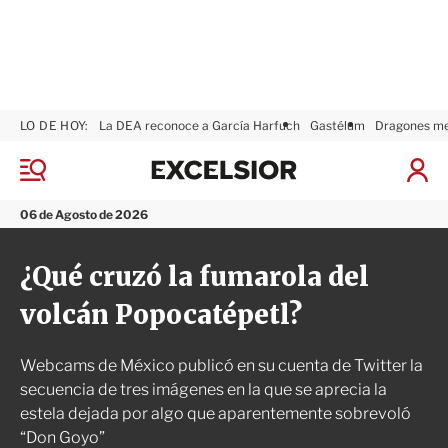
LO DE HOY:
La DEA reconoce a García Harfuch
Gastélum
Dragones m
E
x
M
I
c
e
n
n
e
i
06 de Agosto de 2026
ú
l
c
s
i
¿Qué cruzó la fumarola del
i
a
o
r
volcán Popocatépetl?
r
S
e
s
Webcams de México publicó en su cuenta de Twitter la
i
ó
secuencia de tres imágenes en la que se aprecia la
n
estela dejada por algo que aparentemente sobrevoló
“Don Goyo”