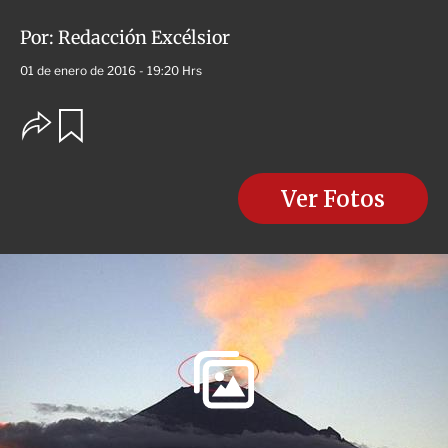
Por:
Redacción Excélsior
01 de enero de 2016 - 19:20 Hrs
O
G
u
p
a
c
r
i
d
o
Ver Fotos
a
n
r
e
s
d
e
c
o
m
p
a
r
t
i