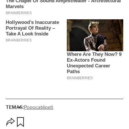
TEMAS:
Popocatépetl
O
G
p
u