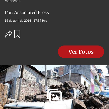
dañadas
Por:
Associated Press
19 de abril de 2014 - 17:37 Hrs
O
G
u
p
a
c
r
i
d
o
Ver Fotos
a
n
r
e
s
d
e
c
o
m
p
a
r
t