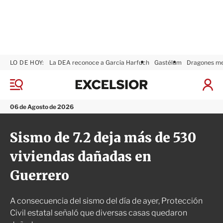
LO DE HOY:
La DEA reconoce a García Harfuch
Gastélum
Dragones m
E
x
M
I
c
e
n
n
e
i
06 de Agosto de 2026
ú
l
c
s
i
Sismo de 7.2 deja más de 530
i
a
o
r
viviendas dañadas en
r
S
e
Guerrero
s
i
ó
A consecuencia del sismo del día de ayer, Protección
n
Civil estatal señaló que diversas casas quedaron