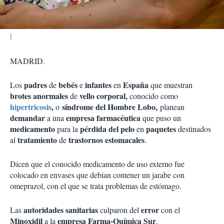
r
MADRID.
padres
bebés
infantes
España
Los
de
e
en
que muestran
brotes anormales
vello corporal,
de
conocido como
hipertricosis
,
síndrome del Hombre Lobo,
o
planean
demandar
empresa farmacéutica
a una
que puso un
medicamento
pérdida del pelo
paquetes
para la
en
destinados
tratamiento
trastornos estomacales
al
de
.
Dicen que el conocido medicamento de uso externo fue
colocado en envases que debían contener un jarabe con
omeprazol, con el que se trata problemas de estómago.
autoridades sanitarias
error
Las
culparon del
con el
Minoxidil
empresa Farma-Química Sur
a la
.