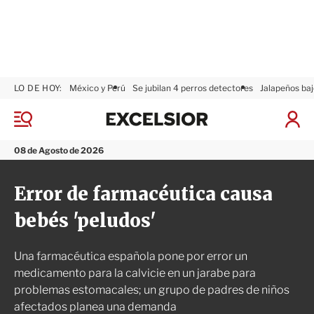
LO DE HOY:
México y Perú
Se jubilan 4 perros detectores
Jalapeños baj
E
x
M
I
c
e
n
n
e
i
08 de Agosto de 2026
ú
l
c
s
i
Error de farmacéutica causa
i
a
o
r
bebés 'peludos'
r
S
e
s
Una farmacéutica española pone por error un
i
ó
medicamento para la calvicie en un jarabe para
n
problemas estomacales; un grupo de padres de niños
afectados planea una demanda