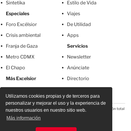
Sintetika
Estilo de Vida
Especiales
Viajes
Foro Excélsior
De Utilidad
Crisis ambiental
Apps
Franja de Gaza
Servicios
Metro CDMX
Newsletter
El Chapo
Anúnciate
Más Excelsior
Directorio
Mujeres
Suscripciones
Utilizamos cookies propias y de terceros para
personalizar y mejorar el uso y la experiencia de
© 2026 Todos los derechos reservados. Prohibida la reproducción total
nuestros usuarios en nuestro sitio web.
o parcial, incluyendo cualquier medio electrónico*
Más información