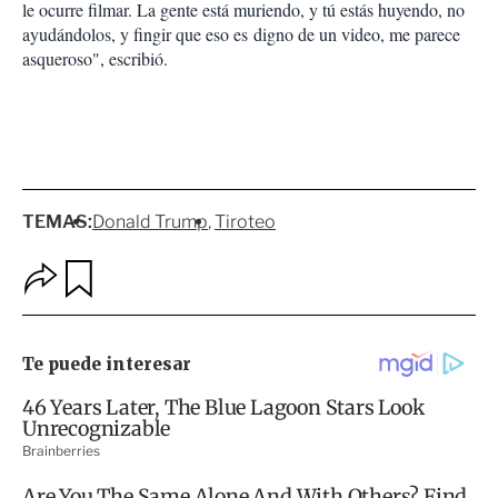
le ocurre filmar. La gente está muriendo, y tú estás huyendo, no
ayudándolos, y fingir que eso es digno de un video, me parece
asqueroso", escribió.
TEMAS:
Donald Trump
Tiroteo
O
G
p
u
c
a
i
r
o
d
n
a
e
r
s