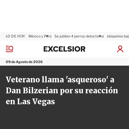
LO DE HOY:
México y Perú
Se jubilan 4 perros detectores
Jalapeños baj
E
x
M
I
c
e
n
n
e
i
09 de Agosto de 2026
ú
l
c
s
i
Veterano llama 'asqueroso' a
i
a
o
r
Dan Bilzerian por su reacción
r
S
e
en Las Vegas
s
i
ó
n
La estrella de los medios de comunicación social y el
juego profesional de póker, Dan Bilzerian, estuvo en