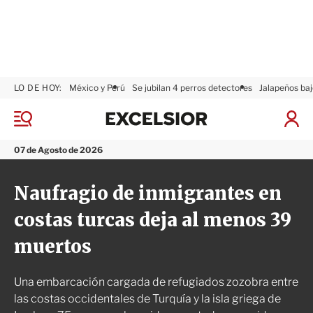
LO DE HOY:
México y Perú
Se jubilan 4 perros detectores
Jalapeños baj
E
x
M
I
c
e
n
n
e
i
07 de Agosto de 2026
ú
l
c
s
i
Naufragio de inmigrantes en
i
a
o
r
costas turcas deja al menos 39
r
S
e
muertos
s
i
ó
Una embarcación cargada de refugiados zozobra entre
n
las costas occidentales de Turquía y la isla griega de