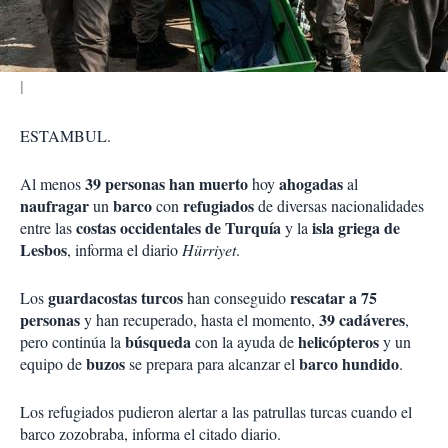
i
r
ESTAMBUL.
39 personas han muerto
ahogadas
Al menos
hoy
al
naufragar
barco
refugiados
un
con
de diversas nacionalidades
costas occidentales de Turquía
isla griega de
entre las
y la
Lesbos
, informa el diario
Hürriyet
.
guardacostas
turcos
rescatar a 75
Los
han conseguido
personas
39 cadáveres
y han recuperado, hasta el momento,
,
búsqueda
helicópteros
pero continúa la
con la ayuda de
y un
buzos
barco hundido
equipo de
se prepara para alcanzar el
.
Los refugiados pudieron alertar a las patrullas turcas cuando el
barco zozobraba, informa el citado diario.