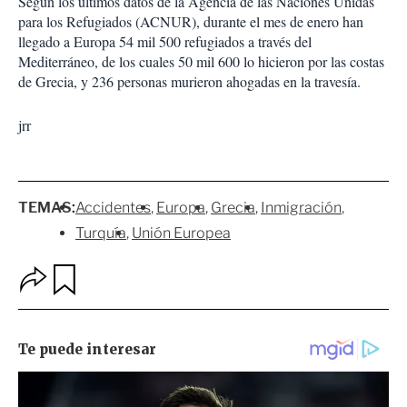
Según los últimos datos de la Agencia de las Naciones Unidas
para los Refugiados (ACNUR), durante el mes de enero han
llegado a Europa 54 mil 500 refugiados a través del
Mediterráneo, de los cuales 50 mil 600 lo hicieron por las costas
de Grecia, y 236 personas murieron ahogadas en la travesía.
jrr
TEMAS:
Accidentes
Europa
Grecia
Inmigración
Turquía
Unión Europea
O
G
p
u
c
a
i
r
o
d
n
a