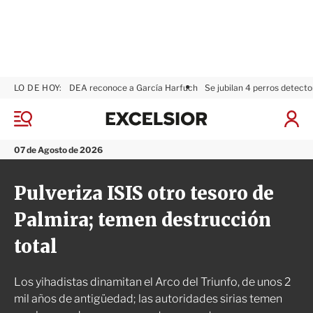
LO DE HOY:
DEA reconoce a García Harfuch
Se jubilan 4 perros detecto
E
x
M
I
c
e
n
n
e
i
07 de Agosto de 2026
ú
l
c
s
i
Pulveriza ISIS otro tesoro de
i
a
o
r
Palmira; temen destrucción
r
S
e
total
s
i
ó
Los yihadistas dinamitan el Arco del Triunfo, de unos 2
n
mil años de antigüedad; las autoridades sirias temen