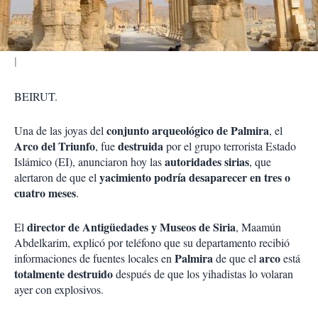
i
r
BEIRUT.
conjunto arqueológico de Palmira
Una de las joyas del
, el
Arco del Triunfo
destruida
, fue
por el
grupo terrorista Estado
autoridades sirias
Islámico (EI)
, anunciaron hoy las
, que
yacimiento podría desaparecer en tres o
alertaron de que el
cuatro meses
.
director de Antigüedades y Museos de Siria
El
, Maamún
Abdelkarim, explicó por teléfono que su departamento recibió
Palmira
arco
informaciones de fuentes locales en
de que el
está
totalmente destruido
después de que los
yihadistas lo volaran
ayer con explosivos
.