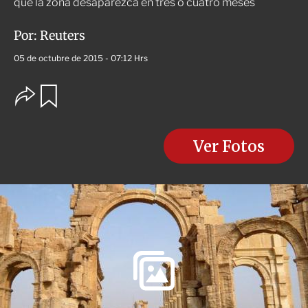
que la zona desaparezca en tres o cuatro meses
Por:
Reuters
05 de octubre de 2015 - 07:12 Hrs
O
G
u
p
a
c
r
i
d
o
Ver Fotos
a
n
r
e
s
d
e
c
o
m
p
a
r
t