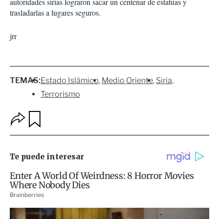
autoridades sirias lograron sacar un centenar de estatuas y
trasladarlas a lugares seguros.
jrr
TEMAS:
Estado Islámico
Medio Oriente
Siria
Terrorismo
O
G
p
u
c
a
i
r
o
d
n
a
e
r
s