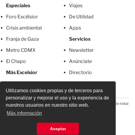
Especiales
Viajes
Foro Excélsior
De Utilidad
Crisis ambiental
Apps
Franja de Gaza
Servicios
Metro CDMX
Newsletter
El Chapo
Anúnciate
Más Excelsior
Directorio
Mujeres
Suscripciones
Utilizamos cookies propias y de terceros para
personalizar y mejorar el uso y la experiencia de
© 2026 Todos los derechos reservados. Prohibida la reproducción total
nuestros usuarios en nuestro sitio web.
o parcial, incluyendo cualquier medio electrónico*
Más información
Aceptar